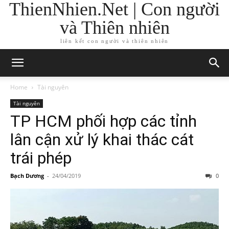
ThienNhien.Net | Con người
và Thiên nhiên
liên kết con người và thiên nhiên
Home
Tài nguyên
Tài nguyên
TP HCM phối hợp các tỉnh
lân cận xử lý khai thác cát
trái phép
Bạch Dương
-
24/04/2019
0