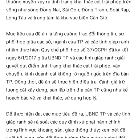
thường xuyên xảy ra tình trạng khai thác cát trái phép trên
sông như sông Đồng Nai, Sài Gòn, Đồng Tranh, Soài Rạp,
Lòng Tàu và trọng tâm là khu vực biển Cần Giờ.
Mục tiêu của đề án là tăng cường trao đổi thông tin, sự
phối hợp giữa các sở, ngành của TP và các tỉnh giáp ranh
nhằm thực hiện Quy chế phối hợp số 37/QCPH đã ký kết
ngày 6/1/2017 giữa UBND TP và các tỉnh giáp ranh; giải
quyết dứt điểm tình trạng khai thác cát trái phép, vận
chuyển, kinh doanh cát không rõ nguồn gốc trên địa bàn
TP. Đồng thời, đề án sẽ thực hiện điều tra, đánh giá trữ
lượng cát xây dựng, san lấp trên địa bàn TP cũng như kế
hoạch bảo vệ và khai thác, sử dụng hợp lý.
Để thực hiện đạt các mục tiêu đề ra, UBND TP và các tỉnh
giáp ranh sẽ rà soát các quy định xử phạt hành chính
trong lĩnh vực khoáng sản, giao thông thủy; xem xét đề
xuất bổ sung, sửa đổi theo hướng tăng mức xử phạt đối