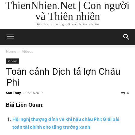
ThienNhien.Net | Con người
và Thiên nhiên
liên kết con người và thiên nhiên
Home
Videos
Videos
Toàn cảnh Dịch tả lợn Châu
Phi
Son Thuy
-
05/03/2019
0
Bài Liên Quan:
Hội nghị thượng đỉnh về khí hậu châu Phi: Giải bài
toán tài chính cho tăng trưởng xanh