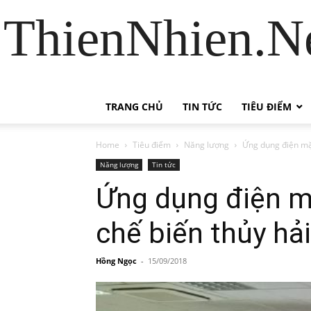
ThienNhien.Ne
TRANG CHỦ
TIN TỨC
TIÊU ĐIỂM
Home
Tiêu điểm
Năng lượng
Ứng dụng điện mặt
Năng lượng
Tin tức
Ứng dụng điện mặ
chế biến thủy hả
Hồng Ngọc
-
15/09/2018