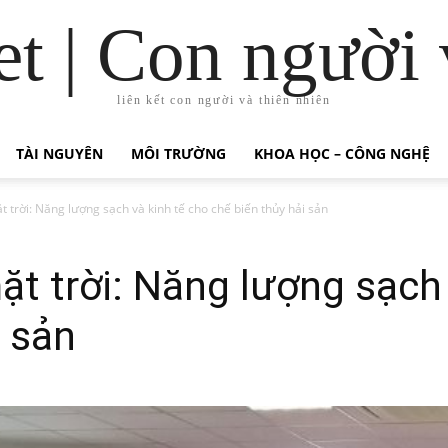
t | Con người 
liên kết con người và thiên nhiên
TÀI NGUYÊN
MÔI TRƯỜNG
KHOA HỌC – CÔNG NGHỆ
 trời: Năng lượng sạch và kinh tế cho chế biến thủy hải sản
t trời: Năng lượng sạch 
i sản