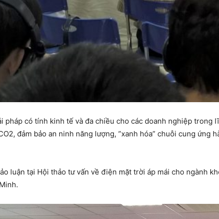
 pháp có tính kinh tế và đa chiều cho các doanh nghiệp trong lĩ
i CO2, đảm bảo an ninh năng lượng, ”xanh hóa” chuỗi cung ứng h
ảo luận tại Hội thảo tư vấn về điện mặt trời áp mái cho ngành kh
 Minh.