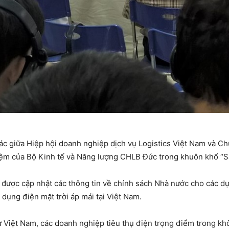
ác giữa Hiệp hội doanh nghiệp dịch vụ Logistics Việt Nam và Ch
hiệm của Bộ Kinh tế và Năng lượng CHLB Đức trong khuôn khổ “S
được cập nhật các thông tin về chính sách Nhà nước cho các dự 
 dụng điện mặt trời áp mái tại Việt Nam.
hư Việt Nam, các doanh nghiệp tiêu thụ điện trọng điểm trong k