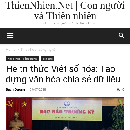
ThienNhien.Net | Con người
và Thiên nhiên
liên kết con người và thiên nhiên
Home
Khoa học - công nghệ
Khoa học - công nghệ
Tin tức
Hệ tri thức Việt số hóa: Tạo
dựng văn hóa chia sẻ dữ liệu
Bạch Dương
-
09/07/2018
0