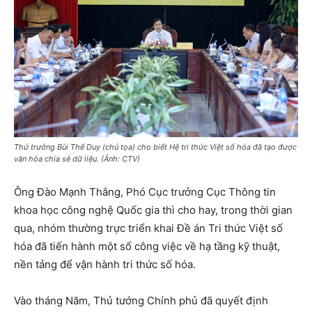
Thứ trưởng Bùi Thế Duy (chủ tọa) cho biết Hệ tri thức Việt số hóa đã tạo được
văn hóa chia sẻ dữ liệu. (Ảnh: CTV)
Ông Đào Mạnh Thắng, Phó Cục trưởng Cục Thông tin
khoa học công nghệ Quốc gia thì cho hay, trong thời gian
qua, nhóm thường trực triển khai Đề án Tri thức Việt số
hóa đã tiến hành một số công việc về hạ tầng kỹ thuật,
nền tảng để vận hành tri thức số hóa.
Vào tháng Năm, Thủ tướng Chính phủ đã quyết định