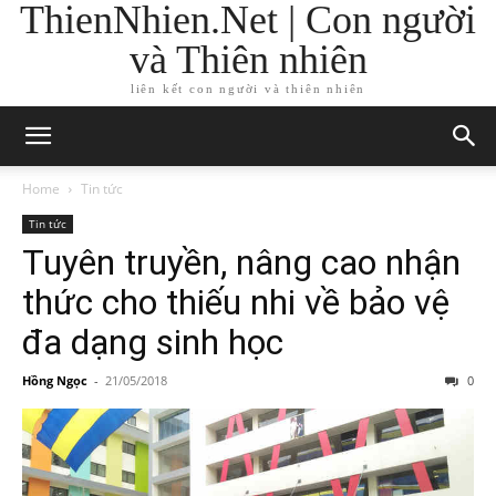
ThienNhien.Net | Con người
và Thiên nhiên
liên kết con người và thiên nhiên
Home
Tin tức
Tin tức
Tuyên truyền, nâng cao nhận
thức cho thiếu nhi về bảo vệ
đa dạng sinh học
Hồng Ngọc
-
21/05/2018
0