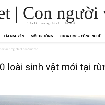
t | Con người 
liên kết con người và thiên nhiên
TÀI NGUYÊN
MÔI TRƯỜNG
KHOA HỌC – CÔNG NGHỆ
 mới tại rừng nhiệt đới Amazon
 loài sinh vật mới tại rừ