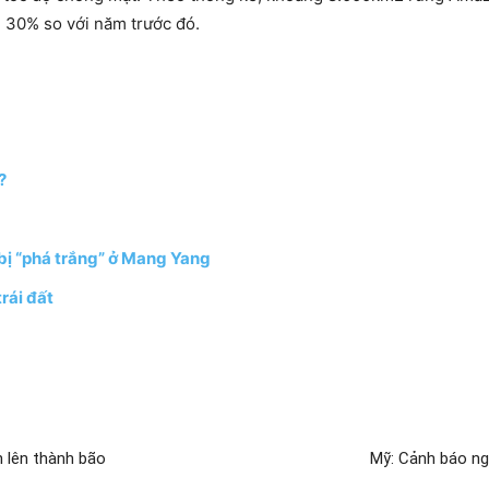
g 30% so với năm trước đó.
?
 bị “phá trắng” ở Mang Yang
rái đất
h lên thành bão
Mỹ: Cảnh báo ng