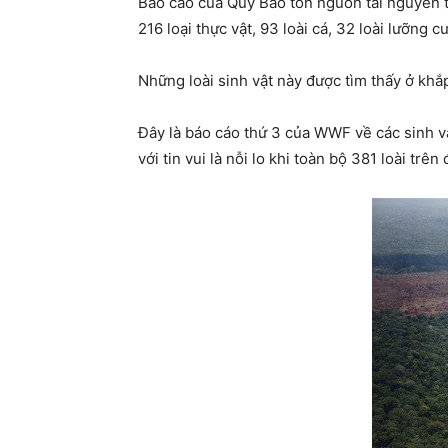
Báo cáo của Quỹ Bảo tồn nguồn tài nguyên t
216 loại thực vật, 93 loài cá, 32 loài lưỡng c
Những loài sinh vật này được tìm thấy ở khắ
Đây là báo cáo thứ 3 của WWF về các sinh v
với tin vui là nỗi lo khi toàn bộ 381 loài t