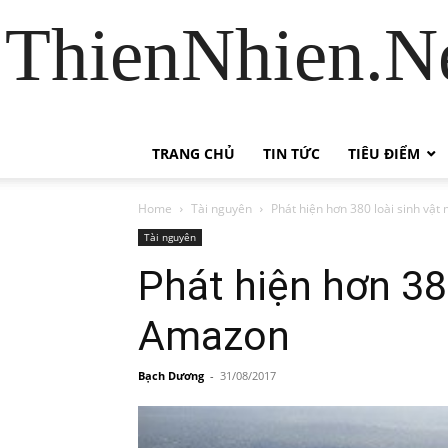
ThienNhien.Ne
TRANG CHỦ
TIN TỨC
TIÊU ĐIỂM
Home
Tài nguyên
Phát hiện hơn 380 loài sinh vật
Tài nguyên
Phát hiện hơn 380
Amazon
Bạch Dương
-
31/08/2017