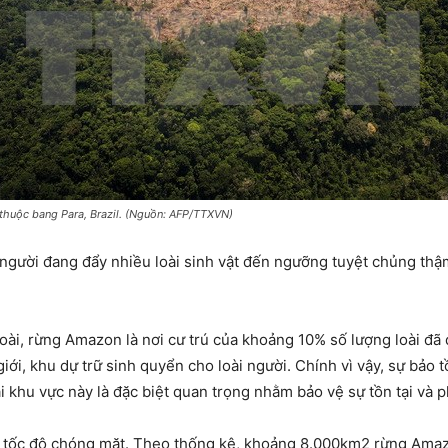
huộc bang Para, Brazil. (Nguồn: AFP/TTXVN)
ười đang đẩy nhiều loài sinh vật đến ngưỡng tuyệt chủng thậm 
oài, rừng Amazon là nơi cư trú của khoảng 10% số lượng loài đã 
ới, khu dự trữ sinh quyển cho loài người. Chính vì vậy, sự bảo tồ
i khu vực này là đặc biệt quan trọng nhằm bảo vệ sự tồn tại và ph
 tốc độ chóng mặt. Theo thống kê, khoảng 8.000km2 rừng Amazon