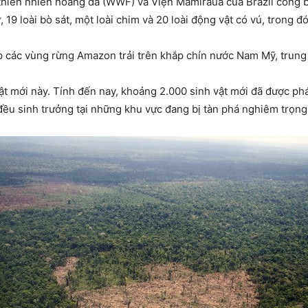
hiên nhiên hoang dã (WWF) và Viện Mamiraua của Brazil công bố
ư, 19 loài bò sát, một loài chim và 20 loài động vật có vú, trong đó
p các vùng rừng Amazon trải trên khắp chín nước Nam Mỹ, trung 
ật mới này. Tính đến nay, khoảng 2.000 sinh vật mới đã được ph
rên đều sinh trưởng tại những khu vực đang bị tàn phá nghiêm trọn