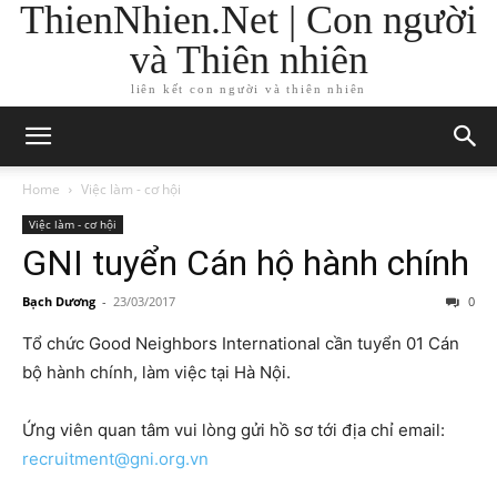
ThienNhien.Net | Con người
và Thiên nhiên
liên kết con người và thiên nhiên
Home
Việc làm - cơ hội
Việc làm - cơ hội
GNI tuyển Cán hộ hành chính
Bạch Dương
-
23/03/2017
0
Tổ chức Good Neighbors International cần tuyển 01 Cán
bộ hành chính, làm việc tại Hà Nội.
Ứng viên quan tâm vui lòng gửi hồ sơ tới địa chỉ email:
recruitment@gni.org.vn