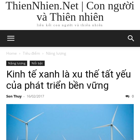
ThienNhien.Net | Con người
và Thiên nhiên
liên kết con người và thiên nhiên
Home
Tiêu điểm
Năng lượng
Năng lượng
Nổi bật
Kinh tế xanh là xu thế tất yếu
của phát triển bền vững
Son Thuy
-
16/02/2017
0