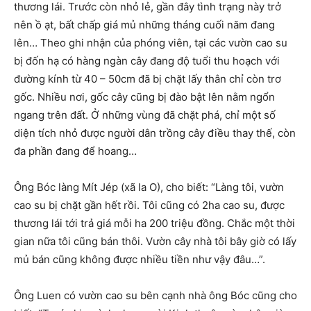
thương lái. Trước còn nhỏ lẻ, gần đây tình trạng này trở
nên ồ ạt, bất chấp giá mủ những tháng cuối năm đang
lên… Theo ghi nhận của phóng viên, tại các vườn cao su
bị đốn hạ có hàng ngàn cây đang độ tuổi thu hoạch với
đường kính từ 40 – 50cm đã bị chặt lấy thân chỉ còn trơ
gốc. Nhiều nơi, gốc cây cũng bị đào bật lên nằm ngổn
ngang trên đất. Ở những vùng đã chặt phá, chỉ một số
diện tích nhỏ được người dân trồng cây điều thay thế, còn
đa phần đang để hoang…
Ông Bóc làng Mít Jép (xã Ia O), cho biết: “Làng tôi, vườn
cao su bị chặt gần hết rồi. Tôi cũng có 2ha cao su, được
thương lái tới trả giá mỗi ha 200 triệu đồng. Chắc một thời
gian nữa tôi cũng bán thôi. Vườn cây nhà tôi bây giờ có lấy
mủ bán cũng không được nhiều tiền như vậy đâu…”.
Ông Luen có vườn cao su bên cạnh nhà ông Bóc cũng cho