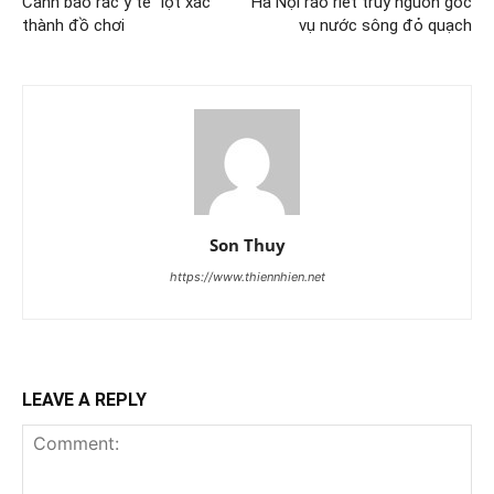
Cảnh báo rác y tế “lột xác”
Hà Nội ráo riết truy nguồn gốc
thành đồ chơi
vụ nước sông đỏ quạch
Son Thuy
https://www.thiennhien.net
LEAVE A REPLY