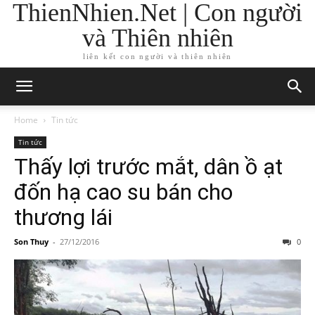
ThienNhien.Net | Con người
và Thiên nhiên
liên kết con người và thiên nhiên
Home
Tin tức
Tin tức
Thấy lợi trước mắt, dân ồ ạt
đốn hạ cao su bán cho
thương lái
Son Thuy
-
27/12/2016
0