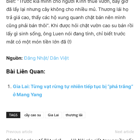
biết: “Trước kia mình cho người Kinh thuê vườn, bây giờ
đã lấy lại nhưng cây không cho nhiều mủ. Thương lái họ
trả giá cao, thấy các hộ xung quanh chặt bán nên mình
cũng phải bán thôi”. Khi được hỏi chặt vườn cao su bán rồi
lấy gì sinh sống, ông Luen nói đang tính, chỉ biết trước
mắt có một món tiền lớn đã (!)
Nguồn:
Đăng Nhật/ Dân Việt
Bài Liên Quan:
Gia Lai: Từng vạt rừng tự nhiên tiếp tục bị “phá trắng”
ở Mang Yang
TAGS
cây cao su
Gia Lai
thương lái
Previous article
Next article