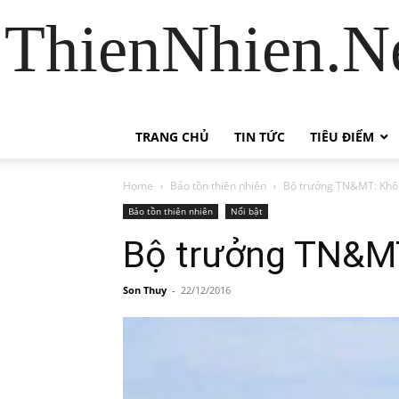
ThienNhien.Ne
TRANG CHỦ
TIN TỨC
TIÊU ĐIỂM
Home
Bảo tồn thiên nhiên
Bộ trưởng TN&MT: Khôn
Bảo tồn thiên nhiên
Nổi bật
Bộ trưởng TN&MT
Son Thuy
-
22/12/2016