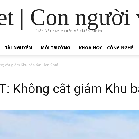
t | Con người 
liên kết con người và thiên nhiên
TÀI NGUYÊN
MÔI TRƯỜNG
KHOA HỌC – CÔNG NGHỆ
g cắt giảm Khu bảo tồn Hòn Cau!
: Không cắt giảm Khu b