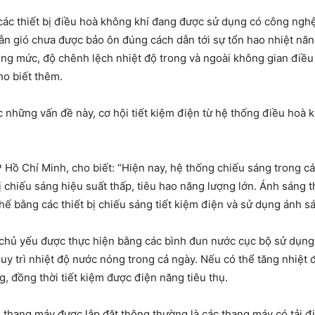
các thiết bị điều hoà không khí đang được sử dụng có công nghệ 
n gió chưa được bảo ôn đúng cách dẫn tới sự tổn hao nhiệt năn
g mức, độ chênh lệch nhiệt độ trong và ngoài không gian điều ho
ho biết thêm.
 những vấn đề này, cơ hội tiết kiệm điện từ hệ thống điều hoà k
Hồ Chí Minh, cho biết: “Hiện nay, hệ thống chiếu sáng trong cá
ị chiếu sáng hiệu suất thấp, tiêu hao năng lượng lớn. Ánh sáng 
 thế bằng các thiết bị chiếu sáng tiết kiệm điện và sử dụng ánh s
chủ yếu được thực hiện bằng các bình đun nước cục bộ sử dụng 
 duy trì nhiệt độ nước nóng trong cả ngày. Nếu có thể tăng nhiệ
, đồng thời tiết kiệm được điện năng tiêu thụ.
i thang máy được lắp đặt thông thường là các thang máy có tải đ