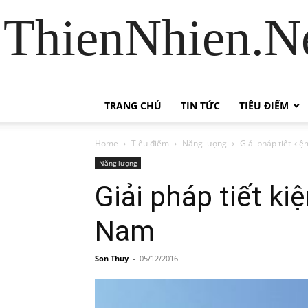
ThienNhien.Ne
TRANG CHỦ
TIN TỨC
TIÊU ĐIỂM
Home
Tiêu điểm
Năng lượng
Giải pháp tiết ki
Năng lượng
Giải pháp tiết ki
Nam
Son Thuy
-
05/12/2016