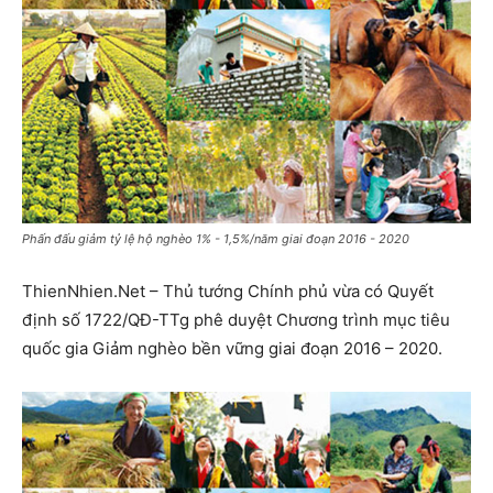
Phấn đấu giảm tỷ lệ hộ nghèo 1% - 1,5%/năm giai đoạn 2016 - 2020
ThienNhien.Net – Thủ tướng Chính phủ vừa có Quyết
định số 1722/QĐ-TTg phê duyệt Chương trình mục tiêu
quốc gia Giảm nghèo bền vững giai đoạn 2016 – 2020.