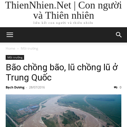
ThienNhien.Net | Con người
và Thiên nhiên
liên kết con người và thiên nhiên
Home
Môi trường
Môi trường
Bão chồng bão, lũ chồng lũ ở
Trung Quốc
Bạch Dương
-
28/07/2016
0