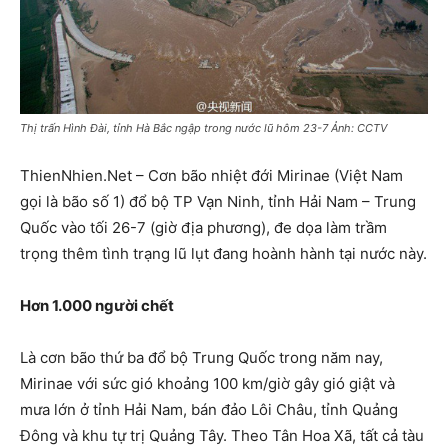
Thị trấn Hình Đài, tỉnh Hà Bắc ngập trong nước lũ hôm 23-7 Ảnh: CCTV
ThienNhien.Net – Cơn bão nhiệt đới Mirinae (Việt Nam
gọi là bão số 1) đổ bộ TP Vạn Ninh, tỉnh Hải Nam – Trung
Quốc vào tối 26-7 (giờ địa phương), đe dọa làm trầm
trọng thêm tình trạng lũ lụt đang hoành hành tại nước này.
Hơn 1.000 người chết
Là cơn bão thứ ba đổ bộ Trung Quốc trong năm nay,
Mirinae với sức gió khoảng 100 km/giờ gây gió giật và
mưa lớn ở tỉnh Hải Nam, bán đảo Lôi Châu, tỉnh Quảng
Đông và khu tự trị Quảng Tây. Theo Tân Hoa Xã, tất cả tàu