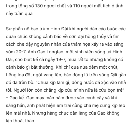
trong tổng số 130 người chết và 110 người mất tích ở tỉnh
này tuần qua.
Sự phẫn nộ bao trùm Hình Đài khi người dân cáo buộc các
quan chức không cảnh báo về cơn đại hồng thủy và tìm
cách che đậy nguyên nhân của thảm họa xảy ra vào sáng
sớm 20-7. Anh Gao Longtao, một sinh viên sống tại Hình
Đài, cho biết kể cả ngày 19-7, mưa rất to nhưng không có
cảnh báo gì bất thường. Khi chỉ qua nửa đêm một chút,
tiếng loa đột ngột vang lên, báo động lũ trên sông Qili gần
đó đã tràn bờ. “Chưa kịp làm gì, dòng nước đã xộc vào nhà
tôi. Người lớn còn chẳng kịp cứu mình nữa là cứu bọn trẻ”
– Gao kể. Gao may mắn bám được vào cành cây và khi
sáng hẳn, anh phát hiện em trai cùng cha mẹ cũng kịp leo
lên mái nhà. Nhưng hàng chục dân làng của Gao không
kịp thoát thân.