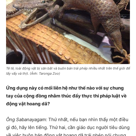
Tê tê, loài động vật bị săn bắt và buôn bán trái phép nhiều nhất trên thế giới để
lấy vẩy và thịt. (Ảnh: Taronga Zoo)
Ứng dụng này có mối liên hệ như thế nào với sự chung
tay của cộng đồng nhằm thúc đẩy thực thi pháp luật về
động vật hoang dã?
Ông Sabanayagam:
Thứ nhất, nếu bạn nhìn thấy một điều
gì đó, hãy lên tiếng. Thứ hai, cần giáo dục người tiêu dùng
về việc buôn bán động vật hoang dã trái phép nói chung,