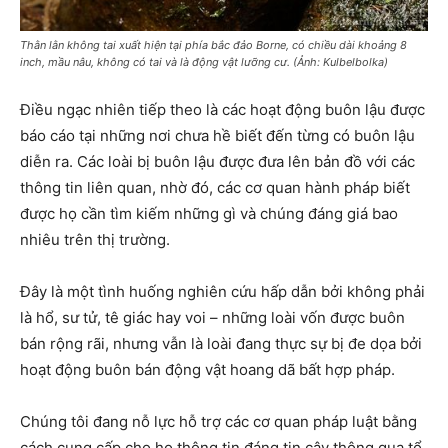
Thằn lằn không tai xuất hiện tại phía bắc đảo Borne, có chiều dài khoảng 8
inch, mầu nâu, không có tai và là động vật lưỡng cư. (Ảnh: Kulbelbolka)
Điều ngạc nhiên tiếp theo là các hoạt động buôn lậu được
báo cáo tại những nơi chưa hề biết đến từng có buôn lậu
diễn ra. Các loài bị buôn lậu được đưa lên bản đồ với các
thông tin liên quan, nhờ đó, các cơ quan hành pháp biết
được họ cần tìm kiếm những gì và chúng đáng giá bao
nhiêu trên thị trường.
Đây là một tình huống nghiên cứu hấp dẫn bởi không phải
là hổ, sư tử, tê giác hay voi – những loài vốn được buôn
bán rộng rãi, nhưng vẫn là loài đang thực sự bị đe dọa bởi
hoạt động buôn bán động vật hoang dã bất hợp pháp.
Chúng tôi đang nỗ lực hỗ trợ các cơ quan pháp luật bằng
cách cung cấp cho họ thông tin đáng tin cậy thông qua tổ