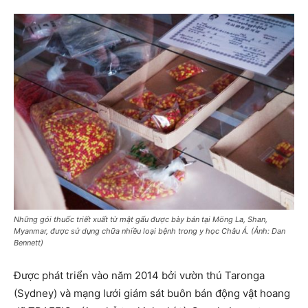
Những gói thuốc triết xuất từ mật gấu được bày bán tại Möng La, Shan,
Myanmar, được sử dụng chữa nhiều loại bệnh trong y học Châu Á. (Ảnh: Dan
Bennett)
Được phát triển vào năm 2014 bởi vườn thú Taronga
(Sydney) và mạng lưới giám sát buôn bán động vật hoang