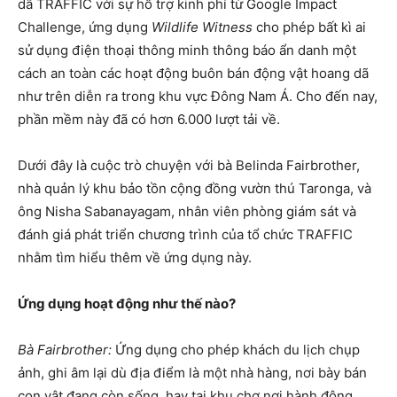
dã TRAFFIC với sự hỗ trợ kinh phí từ Google Impact
Challenge, ứng dụng
Wildlife Witness
cho phép bất kì ai
sử dụng điện thoại thông minh thông báo ẩn danh một
cách an toàn các hoạt động buôn bán động vật hoang dã
như trên diễn ra trong khu vực Đông Nam Á. Cho đến nay,
phần mềm này đã có hơn 6.000 lượt tải về.
Dưới đây là cuộc trò chuyện với bà Belinda Fairbrother,
nhà quản lý khu bảo tồn cộng đồng vườn thú Taronga, và
ông Nisha Sabanayagam, nhân viên phòng giám sát và
đánh giá phát triển chương trình của tổ chức TRAFFIC
nhằm tìm hiểu thêm về ứng dụng này.
Ứng dụng hoạt động như thế nào?
Bà Fairbrother:
Ứng dụng cho phép khách du lịch chụp
ảnh, ghi âm lại dù địa điểm là một nhà hàng, nơi bày bán
con vật đang còn sống, hay tại khu chợ nơi hành động