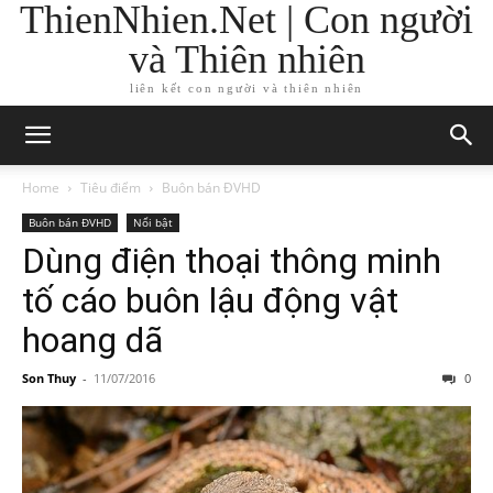
ThienNhien.Net | Con người
và Thiên nhiên
liên kết con người và thiên nhiên
Home
Tiêu điểm
Buôn bán ĐVHD
Buôn bán ĐVHD
Nổi bật
Dùng điện thoại thông minh
tố cáo buôn lậu động vật
hoang dã
Son Thuy
-
11/07/2016
0