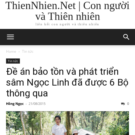
ThienNhien.Net | Con người
và Thiên nhiên
liên kết con người và thiên nhiên
Home
Tin tức
Tin tức
Đề án bảo tồn và phát triển
sâm Ngọc Linh đã được 6 Bộ
thông qua
Hồng Ngọc
-
21/08/2015
0