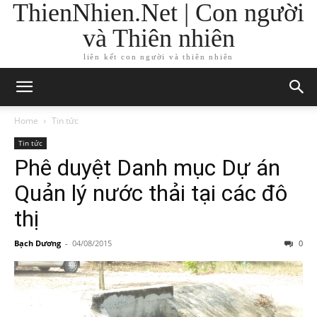
ThienNhien.Net | Con người
và Thiên nhiên
liên kết con người và thiên nhiên
Home
Tin tức
Tin tức
Phê duyệt Danh mục Dự án
Quản lý nước thải tại các đô
thị
Bạch Dương
-
04/08/2015
0