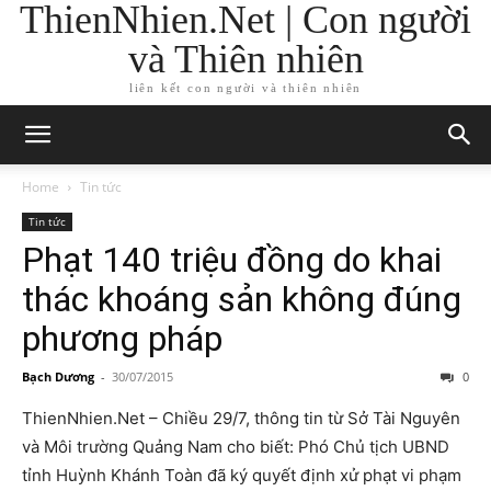
ThienNhien.Net | Con người
và Thiên nhiên
liên kết con người và thiên nhiên
Home
Tin tức
Tin tức
Phạt 140 triệu đồng do khai
thác khoáng sản không đúng
phương pháp
Bạch Dương
-
30/07/2015
0
ThienNhien.Net – Chiều 29/7, thông tin từ Sở Tài Nguyên
và Môi trường Quảng Nam cho biết: Phó Chủ tịch UBND
tỉnh Huỳnh Khánh Toàn đã ký quyết định xử phạt vi phạm