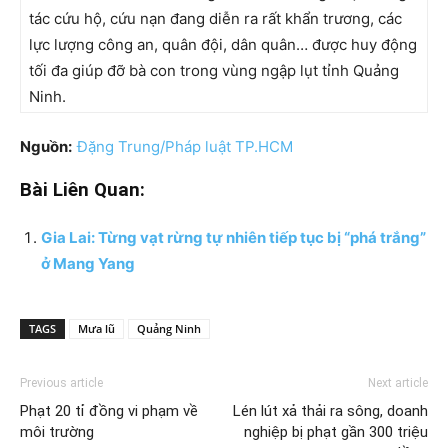
tác cứu hộ, cứu nạn đang diễn ra rất khẩn trương, các
lực lượng công an, quân đội, dân quân… được huy động
tối đa giúp đỡ bà con trong vùng ngập lụt tỉnh Quảng
Ninh.
Nguồn:
Đặng Trung/Pháp luật TP.HCM
Bài Liên Quan:
Gia Lai: Từng vạt rừng tự nhiên tiếp tục bị “phá trắng”
ở Mang Yang
TAGS
Mưa lũ
Quảng Ninh
Previous article
Next article
Phạt 20 tỉ đồng vi phạm về
Lén lút xả thải ra sông, doanh
môi trường
nghiệp bị phạt gần 300 triệu