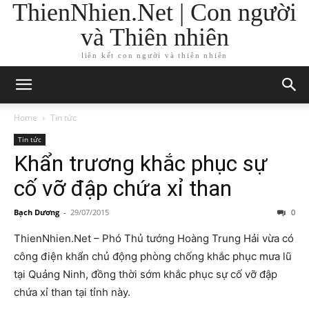
ThienNhien.Net | Con người
và Thiên nhiên
liên kết con người và thiên nhiên
Home
Tin tức
Tin tức
Khẩn trương khắc phục sự
cố vỡ đập chứa xỉ than
Bạch Dương
-
29/07/2015
0
ThienNhien.Net – Phó Thủ tướng Hoàng Trung Hải vừa có
công điện khẩn chủ động phòng chống khắc phục mưa lũ
tại Quảng Ninh, đồng thời sớm khắc phục sự cố vỡ đập
chứa xỉ than tại tỉnh này.