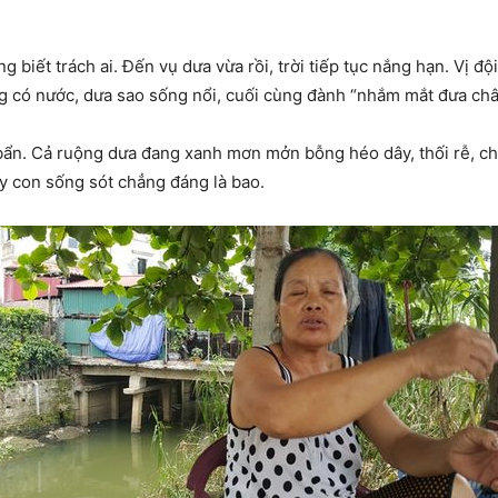
g biết trách ai. Đến vụ dưa vừa rồi, trời tiếp tục nắng hạn. Vị 
g có nước, dưa sao sống nổi, cuối cùng đành “nhắm mắt đưa châ
ẩn. Cả ruộng dưa đang xanh mơn mởn bỗng héo dây, thối rễ, chết
ây con sống sót chẳng đáng là bao.