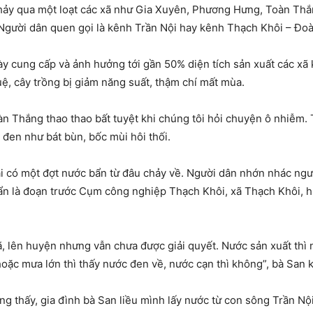
hảy qua một loạt các xã như Gia Xuyên, Phương Hưng, Toàn Thắ
gười dân quen gọi là kênh Trần Nội hay kênh Thạch Khôi – Đo
 cung cấp và ảnh hưởng tới gần 50% diện tích sản xuất các xã kể
ệ, cây trồng bị giảm năng suất, thậm chí mất mùa.
n Thắng thao thao bất tuyệt khi chúng tôi hỏi chuyện ô nhiễm.
đen như bát bùn, bốc mùi hôi thối.
lại có một đợt nước bẩn từ đâu chảy về. Người dân nhớn nhác ng
bẩn là đoạn trước Cụm công nghiệp Thạch Khôi, xã Thạch Khôi, 
xã, lên huyện nhưng vẫn chưa được giải quyết. Nước sản xuất th
ặc mưa lớn thì thấy nước đen về, nước cạn thì không”, bà San k
 thấy, gia đình bà San liều mình lấy nước từ con sông Trần Nội