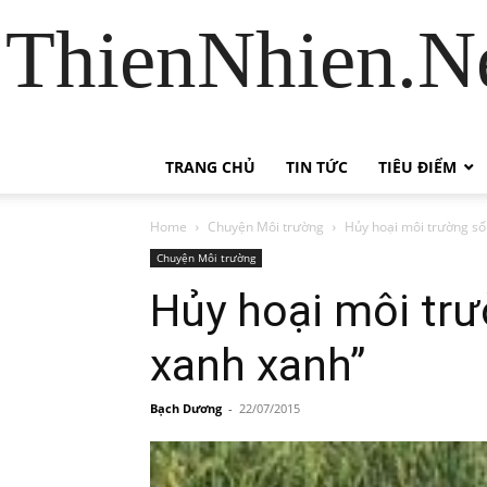
ThienNhien.Ne
TRANG CHỦ
TIN TỨC
TIÊU ĐIỂM
Home
Chuyện Môi trường
Hủy hoại môi trường số
Chuyện Môi trường
Hủy hoại môi trư
xanh xanh”
Bạch Dương
-
22/07/2015