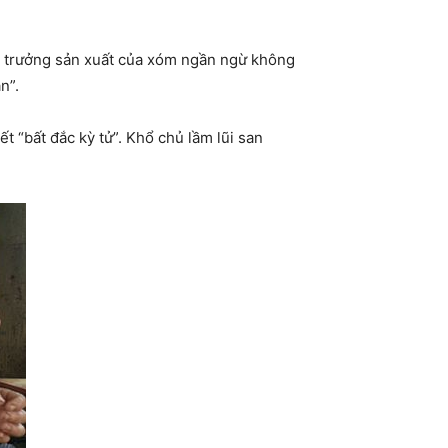
đội trưởng sản xuất của xóm ngần ngừ không
n”.
 “bất đắc kỳ tử”. Khổ chủ lầm lũi san