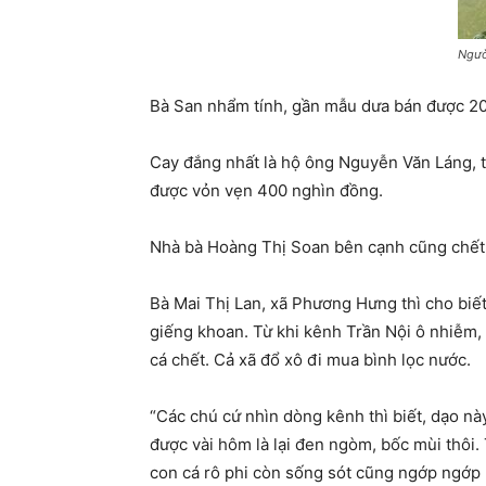
Ngườ
Bà San nhẩm tính, gần mẫu dưa bán được 20 t
Cay đắng nhất là hộ ông Nguyễn Văn Láng, t
được vỏn vẹn 400 nghìn đồng.
Nhà bà Hoàng Thị Soan bên cạnh cũng chết sạ
Bà Mai Thị Lan, xã Phương Hưng thì cho biế
giếng khoan. Từ khi kênh Trần Nội ô nhiễm,
cá chết. Cả xã đổ xô đi mua bình lọc nước.
“Các chú cứ nhìn dòng kênh thì biết, dạo n
được vài hôm là lại đen ngòm, bốc mùi thôi
con cá rô phi còn sống sót cũng ngớp ngớp