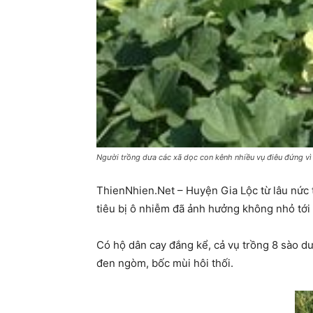
Người trồng dưa các xã dọc con kênh nhiều vụ điêu đứng vì
ThienNhien.Net – Huyện Gia Lộc từ lâu nức t
tiêu bị ô nhiễm đã ảnh hưởng không nhỏ tới n
Có hộ dân cay đắng kể, cả vụ trồng 8 sào 
đen ngòm, bốc mùi hôi thối.