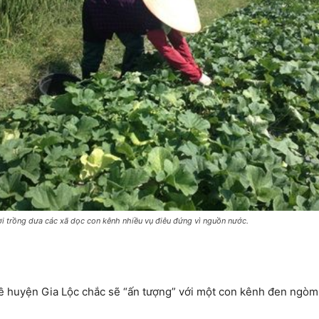
i trồng dưa các xã dọc con kênh nhiều vụ điêu đứng vì nguồn nước.
ề huyện Gia Lộc chắc sẽ “ấn tượng” với một con kênh đen ngòm,