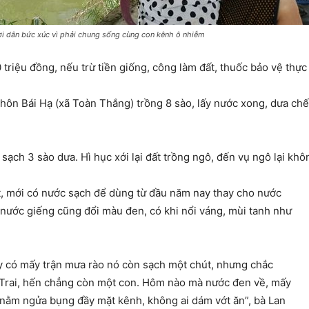
i dân bức xúc vì phải chung sống cùng con kênh ô nhiễm
riệu đồng, nếu trừ tiền giống, công làm đất, thuốc bảo vệ thực 
hôn Bái Hạ (xã Toàn Thắng) trồng 8 sào, lấy nước xong, dưa chế
ch 3 sào dưa. Hì hục xới lại đất trồng ngô, đến vụ ngô lại khôn
t, mới có nước sạch để dùng từ đầu năm nay thay cho nước
 nước giếng cũng đổi màu đen, có khi nổi váng, mùi tanh như
ày có mấy trận mưa rào nó còn sạch một chút, nhưng chắc
. Trai, hến chẳng còn một con. Hôm nào mà nước đen về, mấy
 nằm ngửa bụng đầy mặt kênh, không ai dám vớt ăn”, bà Lan