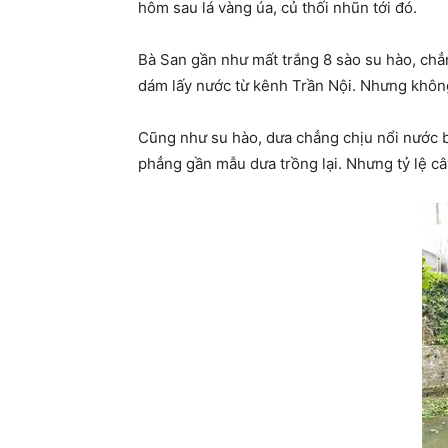
hôm sau lá vàng úa, củ thối nhũn tới đó.
Bà San gần như mất trắng 8 sào su hào, chẳn
dám lấy nước từ kênh Trần Nội. Nhưng khôn
Cũng như su hào, dưa chẳng chịu nổi nước b
phẳng gần mẫu dưa trồng lại. Nhưng tỷ lệ c