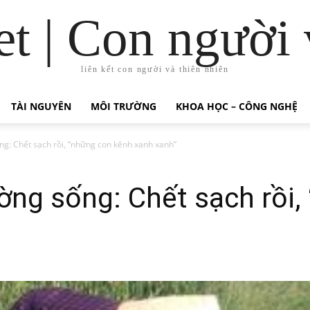
t | Con người 
liên kết con người và thiên nhiên
TÀI NGUYÊN
MÔI TRƯỜNG
KHOA HỌC – CÔNG NGHỆ
ng: Chết sạch rồi, “những con kênh xanh xanh”
ờng sống: Chết sạch rồi