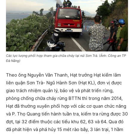
Các lực lượng phối hợp tham gia chữa cháy tại núi Sơn Trà. (Ảnh: Công an TP
Đà Nẵng)
Theo ông Nguyễn Văn Thanh, Hạt trưởng Hạt kiểm lâm
liên quận Sơn Trà- Ngũ Hành Sơn (Hạt KL), đơn vị được
giao trách nhiệm quản lý, bảo vệ và phát triển rừng,
phòng chống chữa cháy rừng BTTN thì trong năm 2014,
Hạt đã thường xuyên phối hợp với các cơ quan chức năng
và P. Thọ Quang tiến hành tuần tra, kiểm tra rừng được 30
đợt, tại 32 điểm thuộc các tiểu khu 62, 63 và 64. Qua đó
đã phát hiện và phá hủy 15 mét rào bẫy, 3 lán trại, 1 hầm