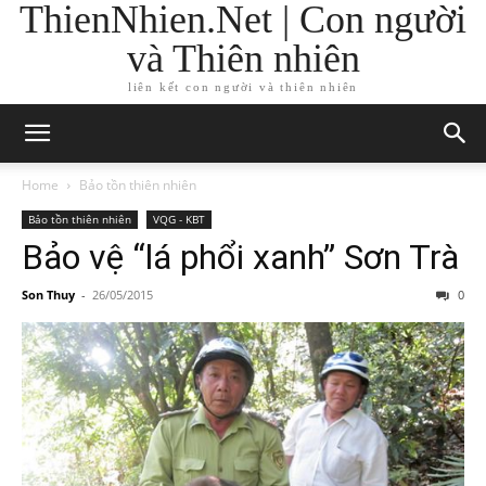
ThienNhien.Net | Con người
và Thiên nhiên
liên kết con người và thiên nhiên
Home
Bảo tồn thiên nhiên
Bảo tồn thiên nhiên
VQG - KBT
Bảo vệ “lá phổi xanh” Sơn Trà
Son Thuy
-
26/05/2015
0