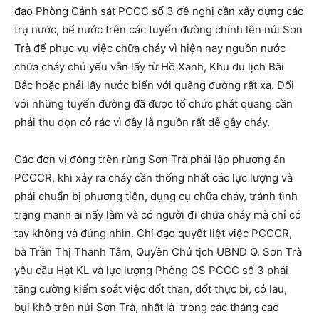
đạo Phòng Cảnh sát PCCC số 3 đề nghị cần xây dựng các
trụ nước, bể nước trên các tuyến đường chính lên núi Sơn
Trà để phục vụ việc chữa cháy vì hiện nay nguồn nước
chữa cháy chủ yếu vẫn lấy từ Hồ Xanh, Khu du lịch Bãi
Bắc hoặc phải lấy nước biển với quãng đường rất xa. Đối
với những tuyến đường đã được tổ chức phát quang cần
phải thu dọn cỏ rác vì đây là nguồn rất dễ gây cháy.
Các đơn vị đóng trên rừng Sơn Trà phải lập phương án
PCCCR, khi xảy ra cháy cần thống nhất các lực lượng và
phải chuẩn bị phương tiện, dụng cụ chữa cháy, tránh tình
trạng mạnh ai nấy làm và có người đi chữa cháy mà chỉ có
tay không và đứng nhìn. Chỉ đạo quyết liệt việc PCCCR,
bà Trần Thị Thanh Tâm, Quyền Chủ tịch UBND Q. Sơn Trà
yêu cầu Hạt KL và lực lượng Phòng CS PCCC số 3 phải
tăng cường kiểm soát việc đốt than, đốt thực bì, cỏ lau,
bụi khô trên núi Sơn Trà, nhất là trong các tháng cao