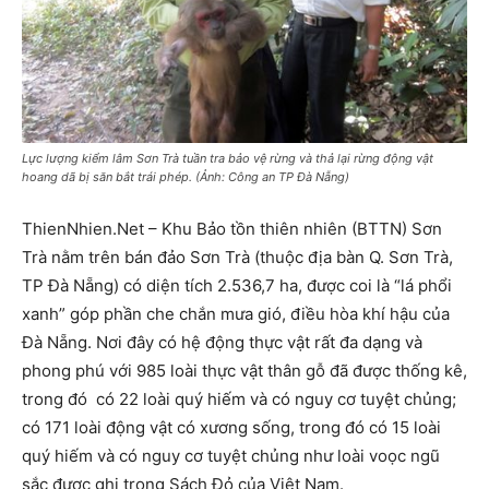
Lực lượng kiểm lâm Sơn Trà tuần tra bảo vệ rừng và thả lại rừng động vật
hoang dã bị săn bắt trái phép. (Ảnh: Công an TP Đà Nẵng)
ThienNhien.Net – Khu Bảo tồn thiên nhiên (BTTN) Sơn
Trà nằm trên bán đảo Sơn Trà (thuộc địa bàn Q. Sơn Trà,
TP Đà Nẵng) có diện tích 2.536,7 ha, được coi là “lá phổi
xanh” góp phần che chắn mưa gió, điều hòa khí hậu của
Đà Nẵng. Nơi đây có hệ động thực vật rất đa dạng và
phong phú với 985 loài thực vật thân gỗ đã được thống kê,
trong đó có 22 loài quý hiếm và có nguy cơ tuyệt chủng;
có 171 loài động vật có xương sống, trong đó có 15 loài
quý hiếm và có nguy cơ tuyệt chủng như loài voọc ngũ
sắc được ghi trong Sách Đỏ của Việt Nam.