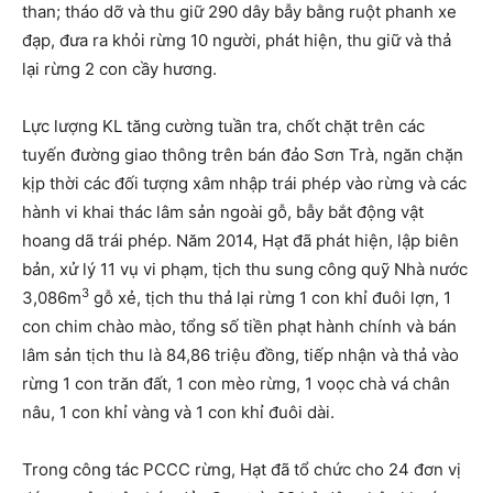
than; tháo dỡ và thu giữ 290 dây bẫy bằng ruột phanh xe
đạp, đưa ra khỏi rừng 10 người, phát hiện, thu giữ và thả
lại rừng 2 con cầy hương.
Lực lượng KL tăng cường tuần tra, chốt chặt trên các
tuyến đường giao thông trên bán đảo Sơn Trà, ngăn chặn
kịp thời các đối tượng xâm nhập trái phép vào rừng và các
hành vi khai thác lâm sản ngoài gỗ, bẫy bắt động vật
hoang dã trái phép. Năm 2014, Hạt đã phát hiện, lập biên
bản, xử lý 11 vụ vi phạm, tịch thu sung công quỹ Nhà nước
3
3,086m
gỗ xẻ, tịch thu thả lại rừng 1 con khỉ đuôi lợn, 1
con chim chào mào, tổng số tiền phạt hành chính và bán
lâm sản tịch thu là 84,86 triệu đồng, tiếp nhận và thả vào
rừng 1 con trăn đất, 1 con mèo rừng, 1 voọc chà vá chân
nâu, 1 con khỉ vàng và 1 con khỉ đuôi dài.
Trong công tác PCCC rừng, Hạt đã tổ chức cho 24 đơn vị