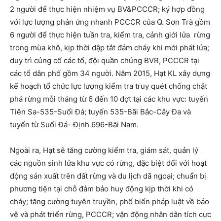
2 người để thực hiện nhiệm vụ BV&PCCCR; ký hợp đồng
với lực lượng phản ứng nhanh PCCCR của Q. Sơn Trà gồm
6 người để thực hiện tuần tra, kiểm tra, cảnh giới lửa rừng
trong mùa khô, kịp thời dập tắt đám cháy khi mới phát lửa;
duy trì củng cố các tổ, đội quần chúng BVR, PCCCR tại
các tổ dân phố gồm 34 người. Năm 2015, Hạt KL xây dựng
kế hoạch tổ chức lực lượng kiểm tra truy quét chống chặt
phá rừng mỗi tháng từ 6 đến 10 đợt tại các khu vực: tuyến
Tiên Sa-535-Suối Đá; tuyến 535-Bãi Bắc-Cây Đa và
tuyến từ Suối Đá- Định 696-Bãi Nam.
Ngoài ra, Hạt sẽ tăng cường kiểm tra, giám sát, quản lý
các nguồn sinh lửa khu vực có rừng, đặc biệt đối với hoạt
động sản xuất trên đất rừng và du lịch dã ngoại; chuẩn bị
phương tiện tại chỗ đảm bảo huy động kịp thời khi có
cháy; tăng cường tuyên truyền, phổ biến pháp luật về bảo
vệ và phát triển rừng, PCCCR; vận động nhân dân tích cực