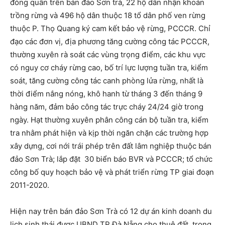
đóng quân trên bán đảo Sơn trà, 22 hộ dân nhận khoán
trồng rừng và 496 hộ dân thuộc 18 tổ dân phố ven rừng
thuộc P. Thọ Quang ký cam kết bảo vệ rừng, PCCCR. Chỉ
đạo các đơn vị, địa phương tăng cường công tác PCCCR,
thường xuyên rà soát các vùng trọng điểm, các khu vực
có nguy cơ cháy rừng cao, bố trí lực lượng tuần tra, kiểm
soát, tăng cường công tác canh phòng lửa rừng, nhất là
thời điểm nắng nóng, khô hanh từ tháng 3 đến tháng 9
hàng năm, đảm bảo công tác trực cháy 24/24 giờ trong
ngày. Hạt thường xuyên phân công cán bộ tuần tra, kiểm
tra nhằm phát hiện và kịp thời ngăn chặn các trường hợp
xây dựng, cơi nới trái phép trên đất lâm nghiệp thuộc bán
đảo Sơn Trà; lắp đặt 30 biển báo BVR và PCCCR; tổ chức
công bố quy hoạch bảo vệ và phát triển rừng TP giai đoạn
2011-2020.
Hiện nay trên bán đảo Sơn Trà có 12 dự án kinh doanh du
lịch sinh thái được UBND TP Đà Nẵng cho thuê đất, trong