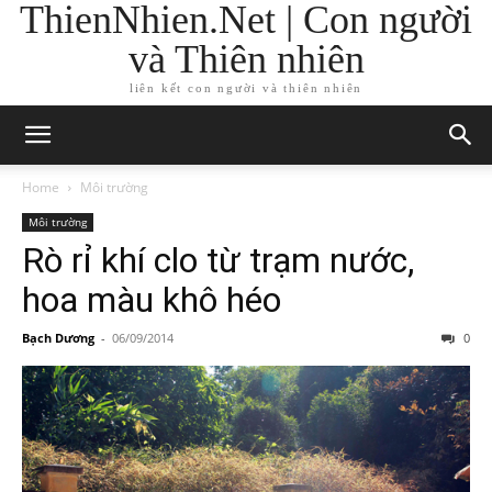
ThienNhien.Net | Con người
và Thiên nhiên
liên kết con người và thiên nhiên
Home
Môi trường
Môi trường
Rò rỉ khí clo từ trạm nước,
hoa màu khô héo
Bạch Dương
-
06/09/2014
0