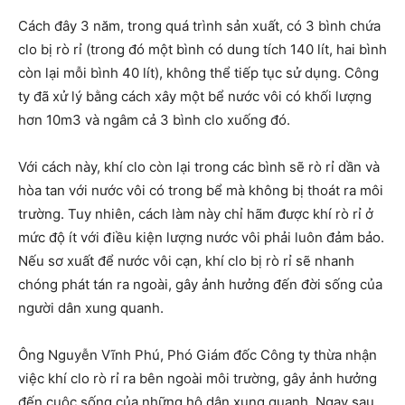
Cách đây 3 năm, trong quá trình sản xuất, có 3 bình chứa
clo bị rò rỉ (trong đó một bình có dung tích 140 lít, hai bình
còn lại mỗi bình 40 lít), không thể tiếp tục sử dụng. Công
ty đã xử lý bằng cách xây một bể nước vôi có khối lượng
hơn 10m3 và ngâm cả 3 bình clo xuống đó.
Với cách này, khí clo còn lại trong các bình sẽ rò rỉ dần và
hòa tan với nước vôi có trong bể mà không bị thoát ra môi
trường. Tuy nhiên, cách làm này chỉ hãm được khí rò rỉ ở
mức độ ít với điều kiện lượng nước vôi phải luôn đảm bảo.
Nếu sơ xuất để nước vôi cạn, khí clo bị rò rỉ sẽ nhanh
chóng phát tán ra ngoài, gây ảnh hưởng đến đời sống của
người dân xung quanh.
Ông Nguyễn Vĩnh Phú, Phó Giám đốc Công ty thừa nhận
việc khí clo rò rỉ ra bên ngoài môi trường, gây ảnh hưởng
đến cuộc sống của những hộ dân xung quanh. Ngay sau