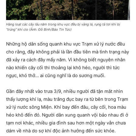
Hàng loạt các cây lâu năm trong khu vực đều bị vàng lá, rụng tả tơi khi bị
“trúng” khí clo (Ảnh: Đỗ Bình/Báo Tin Tức)
Những hộ dân sống quanh khu vực Trạm xử lý nước đều
cho rằng, đây không phải là lần đầu tiên mà tình trạng này
đã xảy ra cách đây mấy năm. Vì không biết nguyên nhân
nào khiến cây cối thi thoảng lại khô héo, người thì tức
ngực, khó thở… ai cũng nghĩ là do sương muối.
Gần đây nhất vào trưa 3/9, nhiều người đã tận mắt nhìn
thấy lượng khí lạ, màu trắng đục bay ra từ bên trong Trạm
xử lý nước sông Miện. Khí bay đến đâu, cây cối, hoa màu
héo khô đến đó. Người dân xung quanh vội bảo nhau đi ở
tạm nơi khác, nhiều gia đình sau hơn một ngày vẫn chưa
dám về nhà do sợ khí độc ảnh hưởng đến sức khỏe.