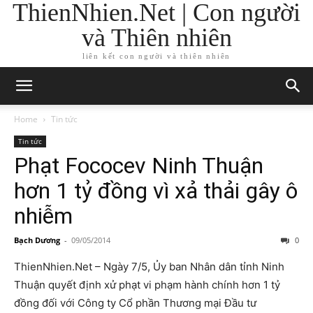
ThienNhien.Net | Con người
và Thiên nhiên
liên kết con người và thiên nhiên
Home
Tin tức
Tin tức
Phạt Fococev Ninh Thuận
hơn 1 tỷ đồng vì xả thải gây ô
nhiễm
Bạch Dương
-
09/05/2014
0
ThienNhien.Net – Ngày 7/5, Ủy ban Nhân dân tỉnh Ninh
Thuận quyết định xử phạt vi phạm hành chính hơn 1 tỷ
đồng đối với Công ty Cổ phần Thương mại Đầu tư