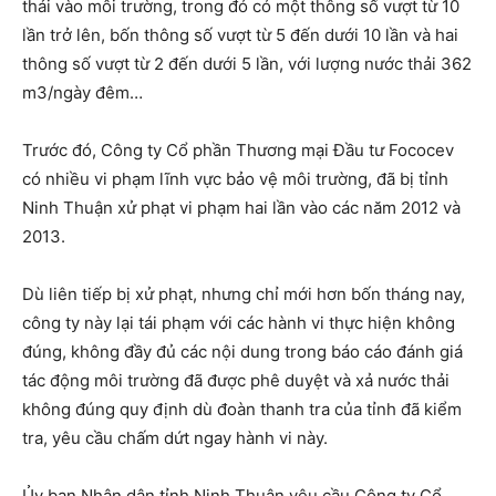
thải vào môi trường, trong đó có một thông số vượt từ 10
lần trở lên, bốn thông số vượt từ 5 đến dưới 10 lần và hai
thông số vượt từ 2 đến dưới 5 lần, với lượng nước thải 362
m3/ngày đêm…
Trước đó, Công ty Cổ phần Thương mại Đầu tư Fococev
có nhiều vi phạm lĩnh vực bảo vệ môi trường, đã bị tỉnh
Ninh Thuận xử phạt vi phạm hai lần vào các năm 2012 và
2013.
Dù liên tiếp bị xử phạt, nhưng chỉ mới hơn bốn tháng nay,
công ty này lại tái phạm với các hành vi thực hiện không
đúng, không đầy đủ các nội dung trong báo cáo đánh giá
tác động môi trường đã được phê duyệt và xả nước thải
không đúng quy định dù đoàn thanh tra của tỉnh đã kiểm
tra, yêu cầu chấm dứt ngay hành vi này.
Ủy ban Nhân dân tỉnh Ninh Thuận yêu cầu Công ty Cổ