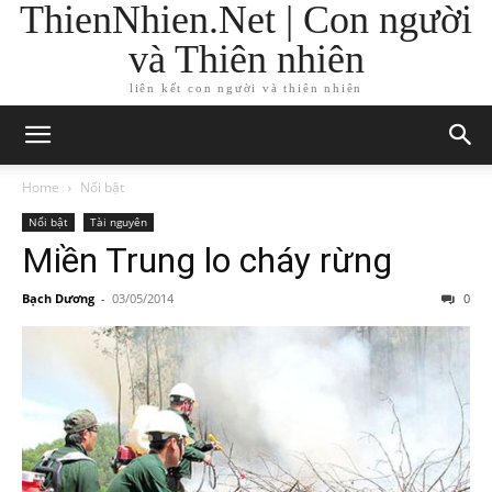
ThienNhien.Net | Con người
và Thiên nhiên
liên kết con người và thiên nhiên
Home
Nổi bật
Nổi bật
Tài nguyên
Miền Trung lo cháy rừng
Bạch Dương
-
03/05/2014
0