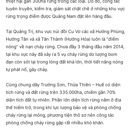
thiệt hại gần 300ha rừng trồng các loại. Do đó, công tác
tuyên truyền, kiểm tra, giám sát chặt chẽ ở những khu vực
rừng trọng điểm được Quảng Nam đặt lên hàng đầu.
Tại Quảng Trị, khu vực núi đồi Cu Vơ các xã Hướng Phùng,
Hướng Tân và xã Tân Thành (Hướng Hóa) luôn là “điểm
nóng” về nạn cháy rừng. Chưa đầy 3 tháng đầu năm 2014,
tại khu vực này đã xảy ra 5 vụ cháy rừng do lượng bom
đạn còn sót lại trong lòng đất khá lớn, thời tiết nắng nóng
tự phát nổ, gây cháy.
Cùng chung dãy Trường Sơn, Thừa Thiên – Huế có diện
tích rừng và đất rừng trên 335.000ha, chiếm gần 70%
diện tích đất tự nhiên. Phần lớn diện tích rừng nằm ở địa
thế hiểm trở, trong khi lực lượng bảo vệ và phòng chống
cháy rừng lại mỏng, phương tiện thô sơ nên công tác
phòng chống cháy rừng gặp rất nhiều khó khăn.