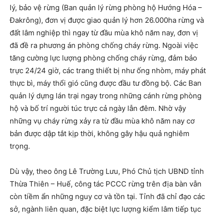
lý, bảo vệ rừng (Ban quản lý rừng phòng hộ Hướng Hóa –
Đakrông), đơn vị được giao quản lý hơn 26.000ha rừng và
đất lâm nghiệp thì ngay từ đầu mùa khô năm nay, đơn vị
đã đề ra phương án phòng chống cháy rừng. Ngoài việc
tăng cường lực lượng phòng chống cháy rừng, đảm bảo
trực 24/24 giờ, các trang thiết bị như ống nhòm, máy phát
thực bì, máy thổi gió cũng được đầu tư đồng bộ. Các Ban
quản lý dựng lán trại ngay trong những cánh rừng phòng
hộ và bố trí người túc trực cả ngày lẫn đêm. Nhờ vậy
những vụ cháy rừng xảy ra từ đầu mùa khô năm nay cơ
bản được dập tắt kịp thời, không gây hậu quả nghiêm
trọng.
Dù vậy, theo ông Lê Trường Lưu, Phó Chủ tịch UBND tỉnh
Thừa Thiên – Huế, công tác PCCC rừng trên địa bàn vẫn
còn tiềm ẩn những nguy cơ và tồn tại. Tỉnh đã chỉ đạo các
sở, ngành liên quan, đặc biệt lực lượng kiểm lâm tiếp tục