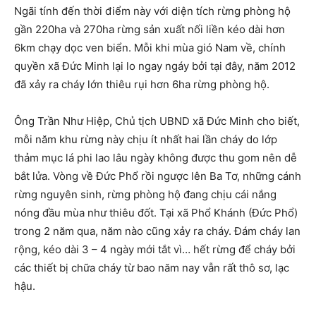
Ngãi tính đến thời điểm này với diện tích rừng phòng hộ
gần 220ha và 270ha rừng sản xuất nối liền kéo dài hơn
6km chạy dọc ven biển. Mỗi khi mùa gió Nam về, chính
quyền xã Đức Minh lại lo ngay ngáy bởi tại đây, năm 2012
đã xảy ra cháy lớn thiêu rụi hơn 6ha rừng phòng hộ.
Ông Trần Như Hiệp, Chủ tịch UBND xã Đức Minh cho biết,
mỗi năm khu rừng này chịu ít nhất hai lần cháy do lớp
thảm mục lá phi lao lâu ngày không được thu gom nên dễ
bắt lửa. Vòng về Đức Phổ rồi ngược lên Ba Tơ, những cánh
rừng nguyên sinh, rừng phòng hộ đang chịu cái nắng
nóng đầu mùa như thiêu đốt. Tại xã Phổ Khánh (Đức Phổ)
trong 2 năm qua, năm nào cũng xảy ra cháy. Đám cháy lan
rộng, kéo dài 3 – 4 ngày mới tắt vì… hết rừng để cháy bởi
các thiết bị chữa cháy từ bao năm nay vẫn rất thô sơ, lạc
hậu.