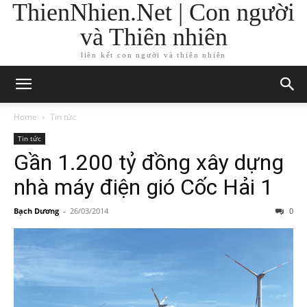
ThienNhien.Net | Con người
và Thiên nhiên
liên kết con người và thiên nhiên
Home
Tin tức
Tin tức
Gần 1.200 tỷ đồng xây dựng
nhà máy điện gió Cốc Hải 1
Bạch Dương
-
26/03/2014
0