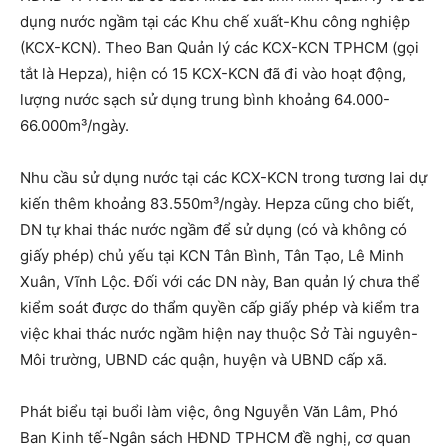
dụng nước ngầm tại các Khu chế xuất-Khu công nghiệp
(KCX-KCN). Theo Ban Quản lý các KCX-KCN TPHCM (gọi
tắt là Hepza), hiện có 15 KCX-KCN đã đi vào hoạt động,
lượng nước sạch sử dụng trung bình khoảng 64.000-
66.000m­³/ngày.
Nhu cầu sử dụng nước tại các KCX-KCN trong tương lai dự
kiến thêm khoảng 83.550m³/ngày. Hepza cũng cho biết,
DN tự khai thác nước ngầm để sử dụng (có và không có
giấy phép) chủ yếu tại KCN Tân Bình, Tân Tạo, Lê Minh
Xuân, Vĩnh Lộc. Đối với các DN này, Ban quản lý chưa thể
kiểm soát được do thẩm quyền cấp giấy phép và kiểm tra
việc khai thác nước ngầm hiện nay thuộc Sở Tài nguyên-
Môi trường, UBND các quận, huyện và UBND cấp xã.
Phát biểu tại buổi làm việc, ông Nguyễn Văn Lâm, Phó
Ban Kinh tế-Ngân sách HĐND TPHCM đề nghị, cơ quan