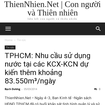
ThienNhien.Net | Con người
và Thiên nhiên
liên kết con người và thiên nhiên
Home
Tin tức
Tin tức
TPHCM: Nhu cầu sử dụng
nước tại các KCX-KCN dự
kiến thêm khoảng
83.550m³/ngày
Bạch Dương
-
05/03/2014
0
ThienNhien.Net – Ngày 4-3, Ban Kinh tế -Ngân sách
HĐND TPHCM đã có buổi khảo sát tình hình quản lý và sử