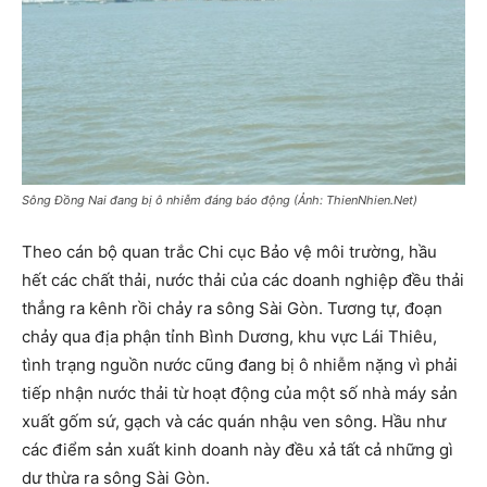
Sông Đồng Nai đang bị ô nhiễm đáng báo động (Ảnh: ThienNhien.Net)
Theo cán bộ quan trắc Chi cục Bảo vệ môi trường, hầu
hết các chất thải, nước thải của các doanh nghiệp đều thải
thẳng ra kênh rồi chảy ra sông Sài Gòn. Tương tự, đoạn
chảy qua địa phận tỉnh Bình Dương, khu vực Lái Thiêu,
tình trạng nguồn nước cũng đang bị ô nhiễm nặng vì phải
tiếp nhận nước thải từ hoạt động của một số nhà máy sản
xuất gốm sứ, gạch và các quán nhậu ven sông. Hầu như
các điểm sản xuất kinh doanh này đều xả tất cả những gì
dư thừa ra sông Sài Gòn.