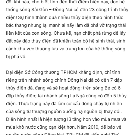
đổi khí hậu, cho biết tính đến thời điểm hiện nay, dọc hệ
thống sông Sài Gòn – Đồng Nai có đến 23 công trình thủy
điện! Sự hình thành quá nhiều thủy điện theo hình thức
bậc thang nhưng lại mạnh ai nấy làm đã phá vỡ trạng thái
liên kết của con sông. Chưa kể, nạn chặt phá rừng để lấy
đất xây đập thủy điện đã khiến toàn bộ hệ sinh thái, sinh
cảnh khu vực thượng lưu và trung lưu của hệ thống sông
bị phá vỡ.
Đại diện Sở Công thương TPHCM khẳng định, chỉ tính
riêng trên nhánh sông chính Đồng Nai đã có đến 7 đập
thủy điện đã, đang và sẽ hoạt động; trên sông Bé có 6
đập thủy điện; tại nhánh sông La Ngà cũng có đến 5 thủy
điện. Thực trạng này đã làm cơ cấu dòng chảy tự nhiên
của sông từ thượng nguồn xuống hạ nguồn bị thay đổi.
Điển hình nhất là hiện tượng lũ tăng hơn vào mùa mưa và
mùa khô nước cũng cạn kiệt hơn. Năm 2010, để bảo vệ
nguồn nước sông Đồng Nai, TPHCM đã kiến nghị Thủ