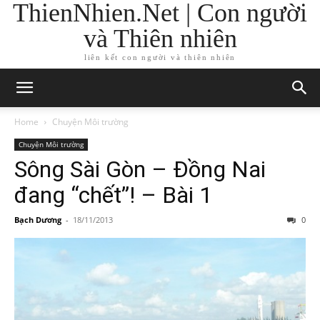
ThienNhien.Net | Con người
và Thiên nhiên
liên kết con người và thiên nhiên
Home
Chuyện Môi trường
Chuyện Môi trường
Sông Sài Gòn – Đồng Nai
đang “chết”! – Bài 1
Bạch Dương
-
18/11/2013
0