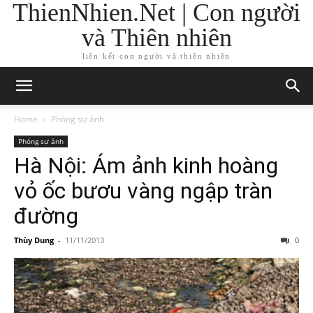
ThienNhien.Net | Con người
và Thiên nhiên
liên kết con người và thiên nhiên
Home
Phóng sự ảnh
Phóng sự ảnh
Hà Nội: Ám ảnh kinh hoàng
vỏ ốc bươu vàng ngập tràn
đường
Thùy Dung
-
11/11/2013
0