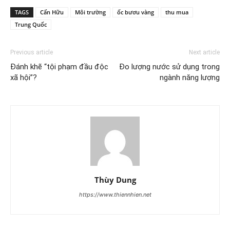
TAGS
Cấn Hữu
Môi trường
ốc bươu vàng
thu mua
Trung Quốc
Previous article
Next article
Đánh khẽ “tội phạm đầu độc
Đo lượng nước sử dụng trong
xã hội”?
ngành năng lượng
Thùy Dung
https://www.thiennhien.net