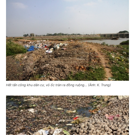
Hết tấn công khu dân cư, vỏ ốc tràn ra đồng ruộng… (Ảnh: K. Trung)