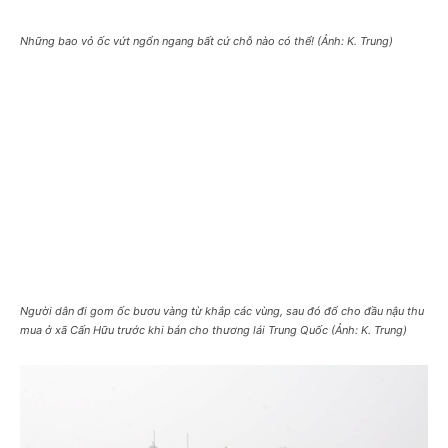
Những bao vỏ ốc vứt ngổn ngang bất cứ chỗ nào có thể! (Ảnh: K. Trung)
Người dân đi gom ốc bươu vàng từ khắp các vùng, sau đó đổ cho đầu nậu thu
mua ở xã Cấn Hữu trước khi bán cho thương lái Trung Quốc (Ảnh: K. Trung)