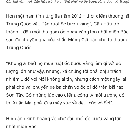
Gần hai năm trời, Cấn Hữu trở thành “thủ phủ” vỏ ốc bươu vàng (Ảnh: K. Trung)
Hơn một năm tính từ giữa năm 2012 – thời điểm thương lái
Trung Quốc về… “ăn ruột ốc bươu vàng”, Cấn Hữu trở
thành… đầu mối thu gom ốc bươu vàng lớn nhất miền Bắc,
sau đó chuyển qua cửa khẩu Móng Cái bán cho tư thương
Trung Quốc.
“Không ai biết họ mua ruột ốc bươu vàng làm gì với số
lượng lớn như vậy, nhưng, xã chúng tôi phải chịu trách
nhiệm… đổ vỏ! Nói không ai tin, nhưng cách một ngày lại
phải chở vài chuyến xe ba chân vỏ ốc đi đổ trên bãi rác
Sơn Tây. Có những lúc cao điểm, công ty môi trường đô
thị Xuân Mai phải đưa máy xúc về để… xúc vỏ ốc!”.
Hình ảnh kinh hoàng về chợ đầu mối ốc bươu vàng lớn
nhất miền Bắc: