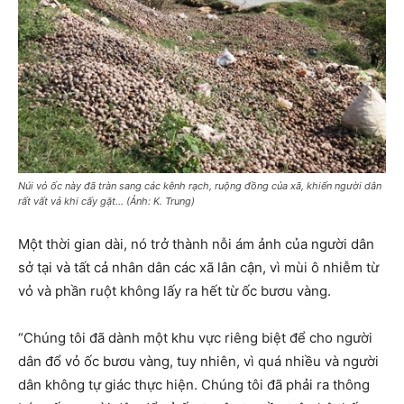
Núi vỏ ốc này đã tràn sang các kênh rạch, ruộng đồng của xã, khiến người dân
rất vất vả khi cấy gặt… (Ảnh: K. Trung)
Một thời gian dài, nó trở thành nỗi ám ảnh của người dân
sở tại và tất cả nhân dân các xã lân cận, vì mùi ô nhiễm từ
vỏ và phần ruột không lấy ra hết từ ốc bươu vàng.
“Chúng tôi đã dành một khu vực riêng biệt để cho người
dân đổ vỏ ốc bươu vàng, tuy nhiên, vì quá nhiều và người
dân không tự giác thực hiện. Chúng tôi đã phải ra thông