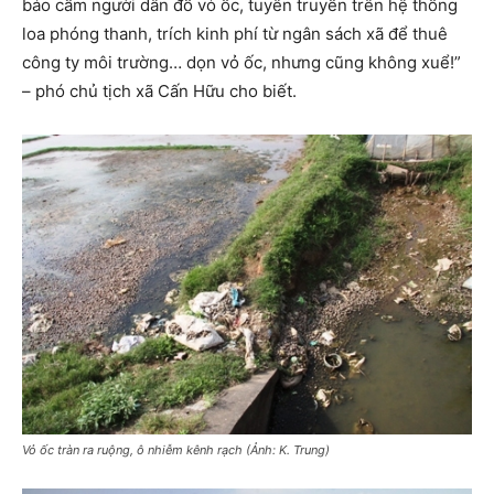
báo cấm người dân đổ vỏ ốc, tuyên truyền trên hệ thống
loa phóng thanh, trích kinh phí từ ngân sách xã để thuê
công ty môi trường… dọn vỏ ốc, nhưng cũng không xuể!”
– phó chủ tịch xã Cấn Hữu cho biết.
Vỏ ốc tràn ra ruộng, ô nhiễm kênh rạch (Ảnh: K. Trung)