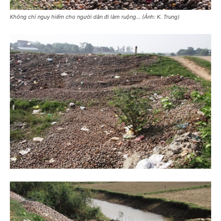
Không chỉ nguy hiểm cho người dân đi làm ruộng… (Ảnh: K. Trung)