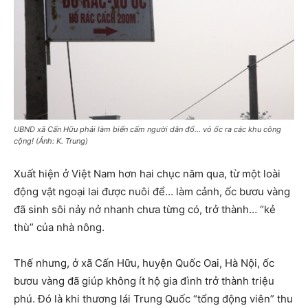
UBND xã Cấn Hữu phải làm biển cấm người dân đổ… vỏ ốc ra các khu công
cộng! (Ảnh: K. Trung)
Xuất hiện ở Việt Nam hơn hai chục năm qua, từ một loài
động vật ngoại lai được nuôi để… làm cảnh, ốc bươu vàng
đã sinh sôi nảy nở nhanh chưa từng có, trở thành… “kẻ
thù” của nhà nông.
Thế nhưng, ở xã Cấn Hữu, huyện Quốc Oai, Hà Nội, ốc
bươu vàng đã giúp không ít hộ gia đình trở thành triệu
phú. Đó là khi thương lái Trung Quốc “tổng động viên” thu