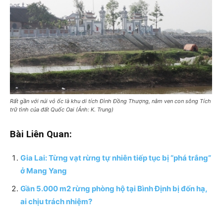
Rất gần với núi vỏ ốc là khu di tích Đình Đồng Thượng, nằm ven con sông Tích
trữ tình của đất Quốc Oai (Ảnh: K. Trung)
Bài Liên Quan:
Gia Lai: Từng vạt rừng tự nhiên tiếp tục bị “phá trắng”
ở Mang Yang
Gần 5.000 m2 rừng phòng hộ tại Bình Định bị đốn hạ,
ai chịu trách nhiệm?