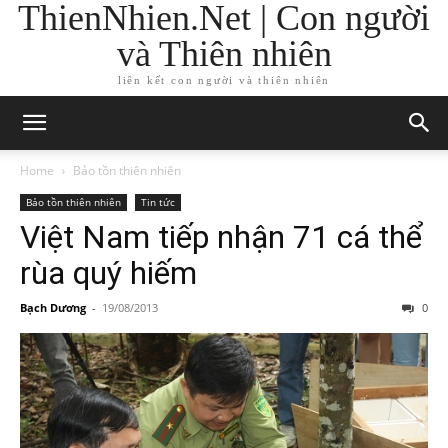
ThienNhien.Net | Con người
và Thiên nhiên
liên kết con người và thiên nhiên
Home
Bảo tồn thiên nhiên
Bảo tồn thiên nhiên
Tin tức
Việt Nam tiếp nhận 71 cá thể
rùa quý hiếm
Bạch Dương
-
19/08/2013
0