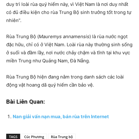
duy trì loài rùa quý hiếm này, vì Việt Nam là nơi duy nhất
có đủ điều kiện cho rùa Trung Bộ sinh trưởng tốt trong tự
nhiên”.
Rùa Trung Bộ (
Mauremys annamensis
) là rùa nước ngọt
đặc hữu, chỉ có ở Việt Nam. Loài rùa này thường sinh sống
ở suối và đầm lầy, nơi nước chảy chậm và tĩnh tại khu vực
miền Trung như Quảng Nam, Đà Nẵng.
Rùa Trung Bộ hiện đang nằm trong danh sách các loài
động vật hoang dã quý hiếm cần bảo vệ.
Bài Liên Quan:
Nan giải vấn nạn mua, bán rùa trên Internet
TAGS
Cúc Phương
Rùa Trung bộ