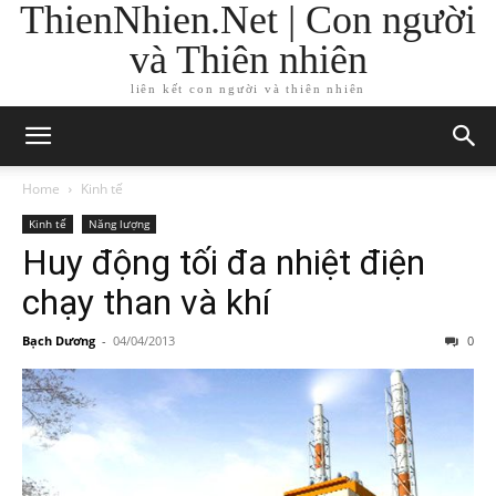
ThienNhien.Net | Con người
và Thiên nhiên
liên kết con người và thiên nhiên
Home
Kinh tế
Kinh tế
Năng lượng
Huy động tối đa nhiệt điện
chạy than và khí
Bạch Dương
-
04/04/2013
0