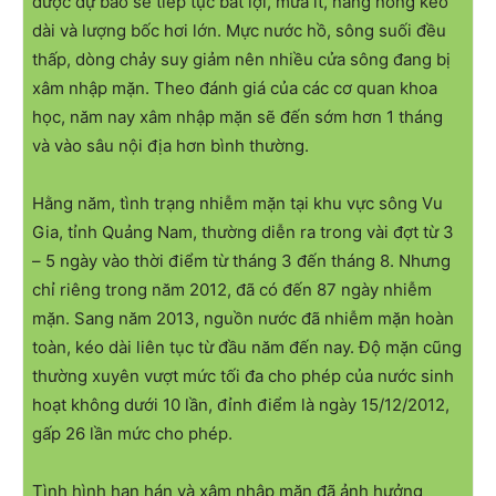
được dự báo sẽ tiếp tục bất lợi, mưa ít, nắng nóng kéo
dài và lượng bốc hơi lớn. Mực nước hồ, sông suối đều
thấp, dòng chảy suy giảm nên nhiều cửa sông đang bị
xâm nhập mặn. Theo đánh giá của các cơ quan khoa
học, năm nay xâm nhập mặn sẽ đến sớm hơn 1 tháng
và vào sâu nội địa hơn bình thường.
Hằng năm, tình trạng nhiễm mặn tại khu vực sông Vu
Gia, tỉnh Quảng Nam, thường diễn ra trong vài đợt từ 3
– 5 ngày vào thời điểm từ tháng 3 đến tháng 8. Nhưng
chỉ riêng trong năm 2012, đã có đến 87 ngày nhiễm
mặn. Sang năm 2013, nguồn nước đã nhiễm mặn hoàn
toàn, kéo dài liên tục từ đầu năm đến nay. Độ mặn cũng
thường xuyên vượt mức tối đa cho phép của nước sinh
hoạt không dưới 10 lần, đỉnh điểm là ngày 15/12/2012,
gấp 26 lần mức cho phép.
Tình hình hạn hán và xâm nhập mặn đã ảnh hưởng