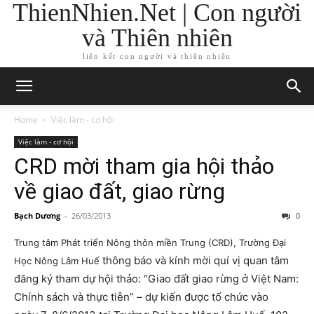
ThienNhien.Net | Con người
và Thiên nhiên
liên kết con người và thiên nhiên
Home
Việc làm - cơ hội
Việc làm - cơ hội
CRD mời tham gia hội thảo
về giao đất, giao rừng
Bạch Dương
-
26/03/2013
0
Trung tâm Phát triển Nông thôn miền Trung (CRD), Trường Đại
thông báo và kính mời quí vị quan tâm
Học Nông Lâm Huế
đăng ký tham dự hội thảo: “Giao đất giao rừng ở Việt Nam:
Chính sách và thực tiễn” – dự kiến được tổ chức vào