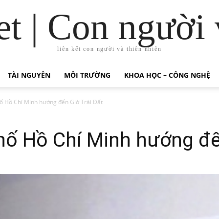
t | Con người 
liên kết con người và thiên nhiên
TÀI NGUYÊN
MÔI TRƯỜNG
KHOA HỌC – CÔNG NGHỆ
hố Hồ Chí Minh hướng đến Giờ Trái Đất
hố Hồ Chí Minh hướng đế