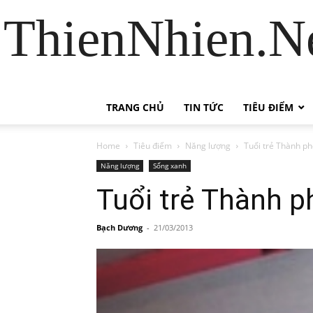
ThienNhien.Ne
TRANG CHỦ
TIN TỨC
TIÊU ĐIỂM
Home
Tiêu điểm
Năng lượng
Tuổi trẻ Thành p
Năng lượng
Sống xanh
Tuổi trẻ Thành p
Bạch Dương
-
21/03/2013