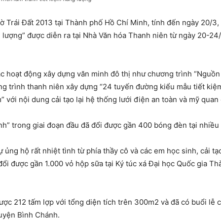
ờ Trái Đất 2013 tại Thành phố Hồ Chí Minh, tính đến ngày 20/3,
g lượng” được diễn ra tại Nhà Văn hóa Thanh niên từ ngày 20-24/
ác hoạt động xây dựng văn minh đô thị như chương trình “Nguồ
ng trình thanh niên xây dựng “24 tuyến đường kiểu mẫu tiết ki
m” với nội dung cải tạo lại hệ thống lưới điện an toàn và mỹ qua
h” trong giai đoạn đầu đã đổi được gần 400 bóng đèn tại nhiều 
ng hộ rất nhiệt tình từ phía thầy cô và các em học sinh, cải tạ
đổi được gần 1.000 vỏ hộp sữa tại Ký túc xá Đại học Quốc gia T
 được 212 tấm lợp với tổng diện tích trên 300m2 và đã có buổi lễ
huyện Bình Chánh.