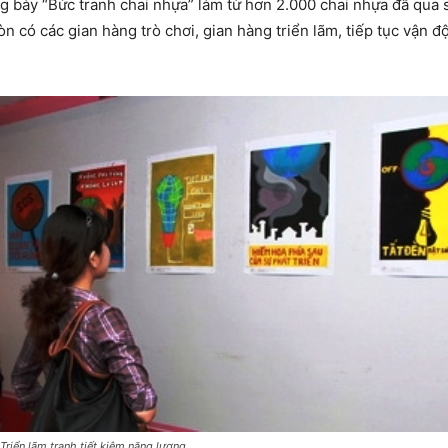
ng bày “Bức tranh chai nhựa” làm từ hơn 2.000 chai nhựa đã qua 
òn có các gian hàng trò chơi, gian hàng triển lãm, tiếp tục vận 
Triển lãm tranh tiết kiệm năng lượng