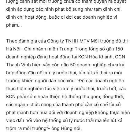
lượng cảnh sát môi trường chưa có thẩm quyền ra quyết
định áp dụng các hình phạt bổ sung như tạm đình chỉ,
đình chỉ hoạt động, buộc di dời các doanh nghiệp vi
phạm…
Theo đánh giá của Công ty TNHH MTV Môi trường đô thị
Hà Nội– Chi nhánh miền Trung: Trong tổng số gần 150
doanh nghiệp đang hoạt động tại KCN Hòa Khánh, CCN
Thanh Vinh hiện vẫn còn gần 50 doanh nghiệp chưa ký
hợp đồng đấu nối xử lý nước thải, lén lút xả thải ra môi
trường khiến người dân bức xúc. “Để các doanh nghiệp
thực hiện nghiêm túc việc xử lý nước thải, trước hết, các
KCN phải sớm hoàn thiện hệ thống thu gom; đồng thời,
các ngành chức năng của thành phố cần có chế tài xử
phạt mạnh hơn nữa đối với doanh nghiệp không thực hiện
việc đấu nối vào hệ thống xử lý nước thải mà lén lút xả
trộm ra môi trường”- ông Hùng nói.