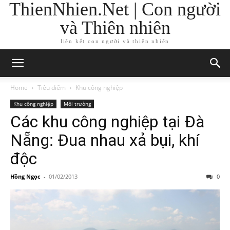
ThienNhien.Net | Con người
và Thiên nhiên
liên kết con người và thiên nhiên
Home
Tiêu điểm
Khu công nghiệp
Khu công nghiệp
Môi trường
Các khu công nghiệp tại Đà
Nẵng: Đua nhau xả bụi, khí
độc
Hồng Ngọc
-
01/02/2013
0