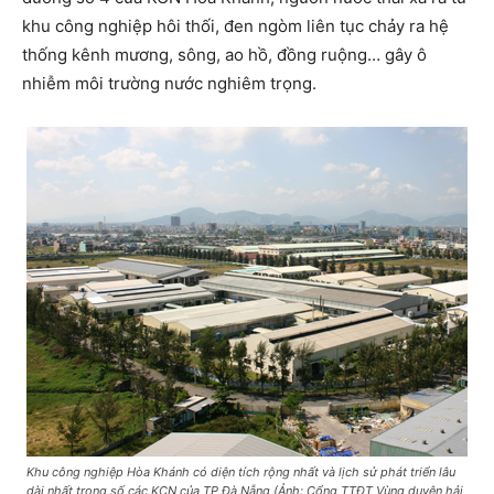
khu công nghiệp hôi thối, đen ngòm liên tục chảy ra hệ
thống kênh mương, sông, ao hồ, đồng ruộng… gây ô
nhiễm môi trường nước nghiêm trọng.
Khu công nghiệp Hòa Khánh có diện tích rộng nhất và lịch sử phát triển lâu
dài nhất trong số các KCN của TP Đà Nẵng (Ảnh: Cổng TTĐT Vùng duyên hải