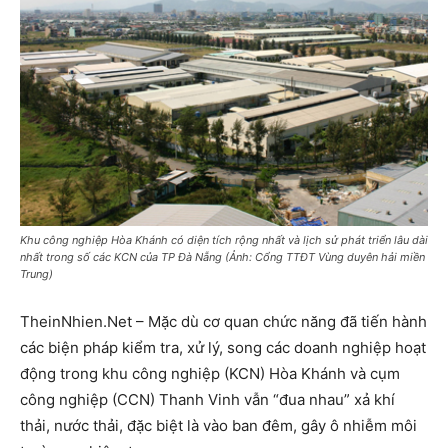
Khu công nghiệp Hòa Khánh có diện tích rộng nhất và lịch sử phát triển lâu dài
nhất trong số các KCN của TP Đà Nẵng (Ảnh: Cổng TTĐT Vùng duyên hải miền
Trung)
TheinNhien.Net – Mặc dù cơ quan chức năng đã tiến hành
các biện pháp kiểm tra, xử lý, song các doanh nghiệp hoạt
động trong khu công nghiệp (KCN) Hòa Khánh và cụm
công nghiệp (CCN) Thanh Vinh vẫn “đua nhau” xả khí
thải, nước thải, đặc biệt là vào ban đêm, gây ô nhiễm môi