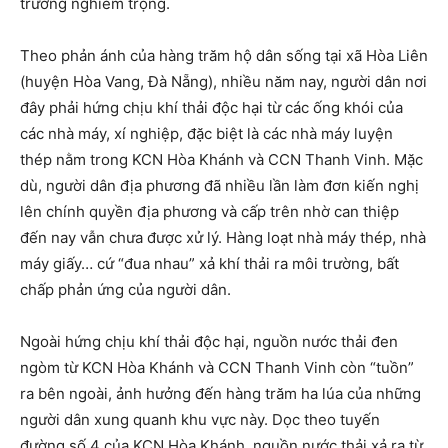
trường nghiêm trọng.
Theo phản ánh của hàng trăm hộ dân sống tại xã Hòa Liên
(huyện Hòa Vang, Đà Nẵng), nhiều năm nay, người dân nơi
đây phải hứng chịu khí thải độc hại từ các ống khói của
các nhà máy, xí nghiệp, đặc biệt là các nhà máy luyện
thép nằm trong KCN Hòa Khánh và CCN Thanh Vinh. Mặc
dù, người dân địa phương đã nhiều lần làm đơn kiến nghị
lên chính quyền địa phương và cấp trên nhờ can thiệp
đến nay vẫn chưa được xử lý. Hàng loạt nhà máy thép, nhà
máy giấy… cứ “đua nhau” xả khí thải ra môi trường, bất
chấp phản ứng của người dân.
Ngoài hứng chịu khí thải độc hại, nguồn nước thải đen
ngòm từ KCN Hòa Khánh và CCN Thanh Vinh còn “tuồn”
ra bên ngoài, ảnh hưởng đến hàng trăm ha lúa của những
người dân xung quanh khu vực này. Dọc theo tuyến
đường số 4 của KCN Hòa Khánh, nguồn nước thải xả ra từ