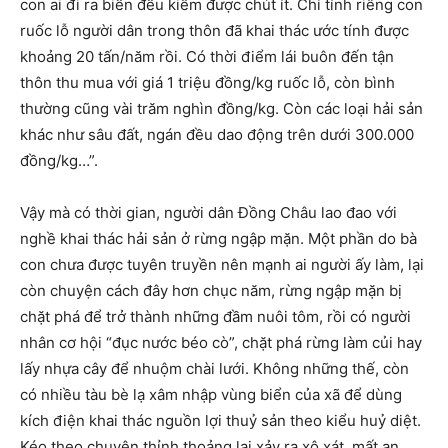
con ai đi ra biển đều kiếm được chút ít. Chỉ tính riêng con
ruốc lỗ người dân trong thôn đã khai thác ước tính được
khoảng 20 tấn/năm rồi. Có thời điểm lái buôn đến tận
thôn thu mua với giá 1 triệu đồng/kg ruốc lỗ, còn bình
thường cũng vài trăm nghìn đồng/kg. Còn các loại hải sản
khác như sâu đất, ngán đều dao động trên dưới 300.000
đồng/kg…”.
Vậy mà có thời gian, người dân Đồng Châu lao đao với
nghề khai thác hải sản ở rừng ngập mặn. Một phần do bà
con chưa được tuyên truyền nên mạnh ai người ấy làm, lại
còn chuyện cách đây hơn chục năm, rừng ngập mặn bị
chặt phá để trở thành những đầm nuôi tôm, rồi có người
nhân cơ hội “đục nước béo cò”, chặt phá rừng làm củi hay
lấy nhựa cây để nhuộm chài lưới. Không những thế, còn
có nhiều tàu bè lạ xâm nhập vùng biển của xã để dùng
kích điện khai thác nguồn lợi thuỷ sản theo kiểu huỷ diệt.
Kéo theo chuyện thỉnh thoảng lại xảy ra xô xát, mất an