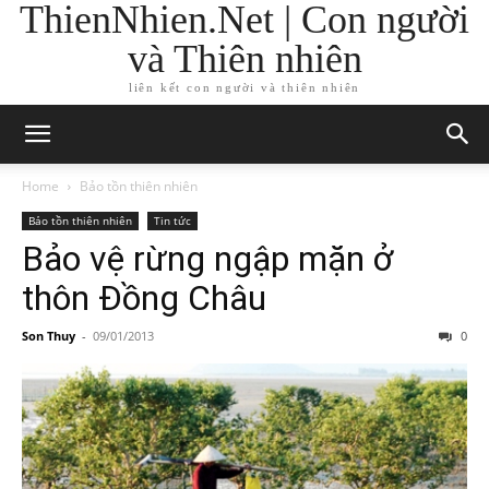
ThienNhien.Net | Con người
và Thiên nhiên
liên kết con người và thiên nhiên
Home
Bảo tồn thiên nhiên
Bảo tồn thiên nhiên
Tin tức
Bảo vệ rừng ngập mặn ở
thôn Đồng Châu
Son Thuy
-
09/01/2013
0