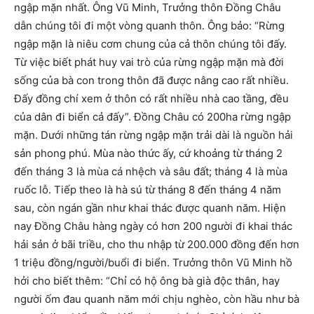
ngập mặn nhất. Ông Vũ Minh, Trưởng thôn Đồng Châu
dẫn chúng tôi đi một vòng quanh thôn. Ông bảo: “Rừng
ngập mặn là niêu cơm chung của cả thôn chúng tôi đấy.
Từ việc biết phát huy vai trò của rừng ngập mặn mà đời
sống của bà con trong thôn đã được nâng cao rất nhiều.
Đấy đồng chí xem ở thôn có rất nhiều nhà cao tầng, đều
của dân đi biển cả đấy”. Đồng Châu có 200ha rừng ngập
mặn. Dưới những tán rừng ngập mặn trải dài là nguồn hải
sản phong phú. Mùa nào thức ấy, cứ khoảng từ tháng 2
đến tháng 3 là mùa cá nhệch và sâu đất; tháng 4 là mùa
ruốc lỗ. Tiếp theo là hà sú từ tháng 8 đến tháng 4 năm
sau, còn ngán gần như khai thác được quanh năm. Hiện
nay Đồng Châu hàng ngày có hơn 200 người đi khai thác
hải sản ở bãi triều, cho thu nhập từ 200.000 đồng đến hơn
1 triệu đồng/người/buổi đi biển. Trưởng thôn Vũ Minh hồ
hởi cho biết thêm: “Chỉ có hộ ông bà già độc thân, hay
người ốm đau quanh năm mới chịu nghèo, còn hầu như bà