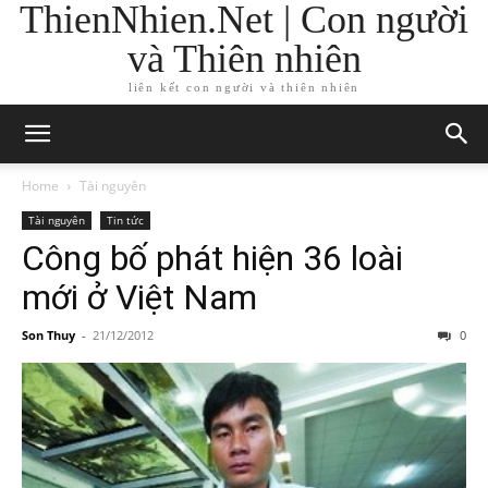
ThienNhien.Net | Con người
và Thiên nhiên
liên kết con người và thiên nhiên
Home
Tài nguyên
Tài nguyên
Tin tức
Công bố phát hiện 36 loài
mới ở Việt Nam
Son Thuy
-
21/12/2012
0