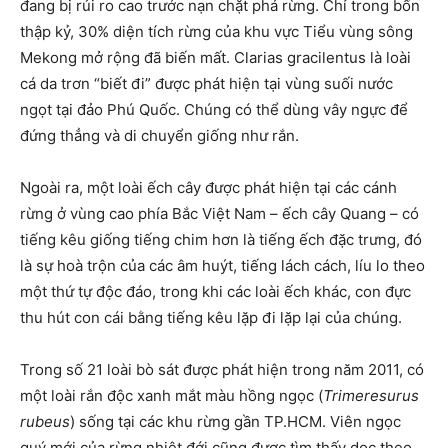
đang bị rủi ro cao trước nạn chặt phá rừng. Chỉ trong bốn
thập kỷ, 30% diện tích rừng của khu vực Tiểu vùng sông
Mekong mở rộng đã biến mất. Clarias gracilentus là loài
cá da trơn “biết đi” được phát hiện tại vùng suối nước
ngọt tại đảo Phú Quốc. Chúng có thể dùng vây ngực để
đứng thẳng và di chuyển giống như rắn.
Ngoài ra, một loài ếch cây được phát hiện tại các cánh
rừng ở vùng cao phía Bắc Việt Nam – ếch cây Quang – có
tiếng kêu giống tiếng chim hơn là tiếng ếch đặc trưng, đó
là sự hoà trộn của các âm huýt, tiếng lách cách, líu lo theo
một thứ tự độc đáo, trong khi các loài ếch khác, con đực
thu hút con cái bằng tiếng kêu lặp đi lặp lại của chúng.
Trong số 21 loài bò sát được phát hiện trong năm 2011, có
một loài rắn độc xanh mắt màu hồng ngọc (
Trimeresurus
rubeus
) sống tại các khu rừng gần TP.HCM. Viên ngọc
quý mới của rừng nhiệt đới cũng được tìm thấy dọc theo