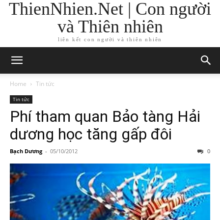
ThienNhien.Net | Con người
và Thiên nhiên
liên kết con người và thiên nhiên
Home
Tin tức
Tin tức
Phí tham quan Bảo tàng Hải
dương học tăng gấp đôi
Bạch Dương
-
05/10/2012
0