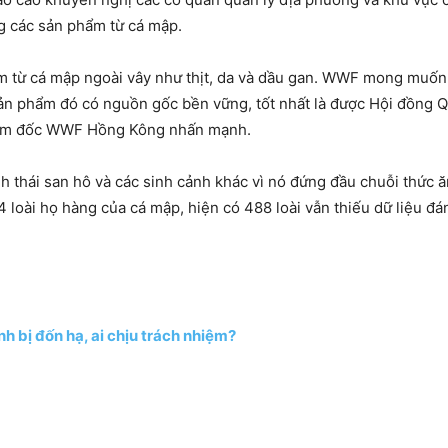
g các sản phẩm từ cá mập.
ẩm từ cá mập ngoài vây như thịt, da và dầu gan. WWF mong muốn
ản phẩm đó có nguồn gốc bền vững, tốt nhất là được Hội đồng Q
iám đốc WWF Hồng Kông nhấn mạnh.
h thái san hô và các sinh cảnh khác vì nó đứng đầu chuỗi thức ă
 loài họ hàng của cá mập, hiện có 488 loài vẫn thiếu dữ liệu đánh
h bị đốn hạ, ai chịu trách nhiệm?