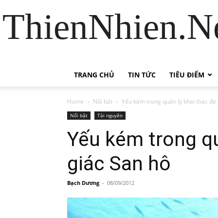
ThienNhien.Ne
TRANG CHỦ
TIN TỨC
TIÊU ĐIỂM
Home
Nổi bật
Yếu kém trong quản lý khai thác đ
Nổi bật
Tài nguyên
Yếu kém trong q
giác San hô
Bạch Dương
-
08/09/2012