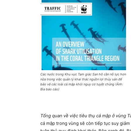
Các nước trong Khu vực Tam giác San hô cần nỗ lực hơn
nữa trong việc quản lý khai thác nguồn lợi thủy sản để
bảo vệ các loài cá mập khỏi nguy cơ tuyệt chủng (Ảnh:
Bìa báo cáo)
Tổng quan về việc tiêu thụ cá mập ở vùng T
cá mập trong vùng sẽ còn tiếp tục suy giảm
tuân thủ quy định khai thác. Bên cạnh đó, B