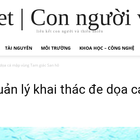
t | Con người 
liên kết con người và thiên nhiên
TÀI NGUYÊN
MÔI TRƯỜNG
KHOA HỌC – CÔNG NGHỆ
e dọa cá mập vùng Tam giác San hô
uản lý khai thác đe dọa