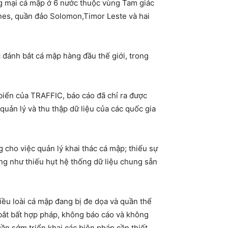
ng mại cá mập ở 6 nước thuộc vùng Tam giác
nes, quần đảo Solomon,Timor Leste và hai
đánh bắt cá mập hàng đầu thế giới, trong
biển của TRAFFIC, báo cáo đã chỉ ra được
quản lý và thu thập dữ liệu của các quốc gia
cho việc quản lý khai thác cá mập; thiếu sự
ng như thiếu hụt hệ thống dữ liệu chung sẵn
ều loài cá mập đang bị đe dọa và quần thể
 bắt bất hợp pháp, không báo cáo và không
ần sớm triển khai các biện pháp cần thiết