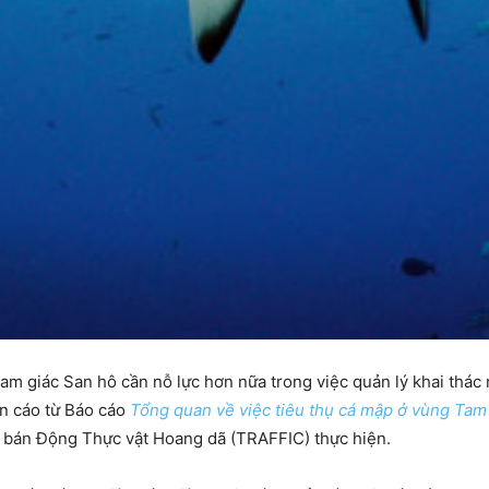
 giác San hô cần nỗ lực hơn nữa trong việc quản lý khai thác n
ến cáo từ Báo cáo
Tổng quan về việc tiêu thụ cá mập ở vùng Tam
 bán Động Thực vật Hoang dã (TRAFFIC) thực hiện.