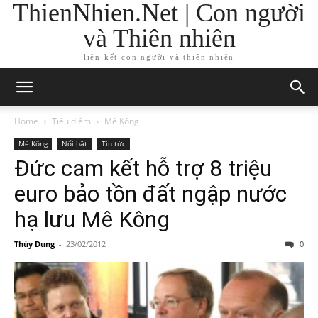
ThienNhien.Net | Con người
và Thiên nhiên
liên kết con người và thiên nhiên
Home
Tiêu điểm
Mê Kông
Mê Kông
Nổi bật
Tin tức
Đức cam kết hỗ trợ 8 triệu
euro bảo tồn đất ngập nước
hạ lưu Mê Kông
Thùy Dung
-
23/02/2012
0