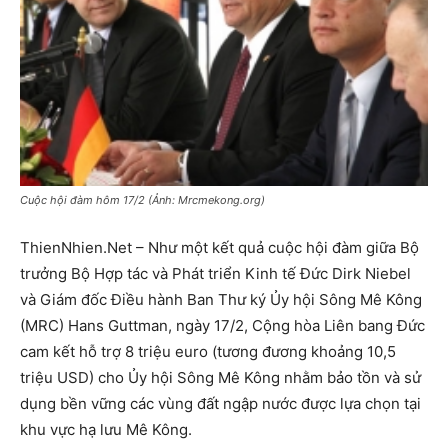
Cuộc hội đàm hôm 17/2 (Ảnh: Mrcmekong.org)
ThienNhien.Net – Như một kết quả cuộc hội đàm giữa Bộ
trưởng Bộ Hợp tác và Phát triển Kinh tế Đức Dirk Niebel
và Giám đốc Điều hành Ban Thư ký Ủy hội Sông Mê Kông
(MRC) Hans Guttman, ngày 17/2, Cộng hòa Liên bang Đức
cam kết hỗ trợ 8 triệu euro (tương đương khoảng 10,5
triệu USD) cho Ủy hội Sông Mê Kông nhằm bảo tồn và sử
dụng bền vững các vùng đất ngập nước được lựa chọn tại
khu vực hạ lưu Mê Kông.