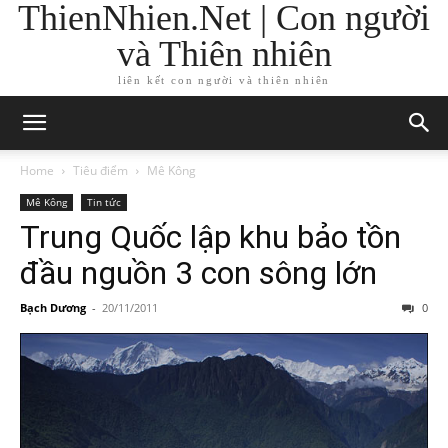
ThienNhien.Net | Con người
và Thiên nhiên
liên kết con người và thiên nhiên
Home
Tiêu điểm
Mê Kông
Mê Kông
Tin tức
Trung Quốc lập khu bảo tồn
đầu nguồn 3 con sông lớn
Bạch Dương
-
20/11/2011
0