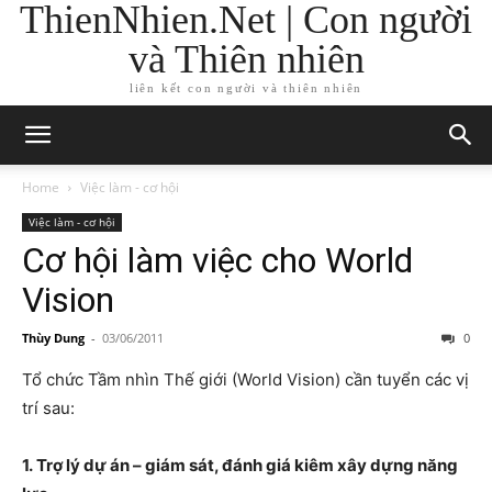
ThienNhien.Net | Con người
và Thiên nhiên
liên kết con người và thiên nhiên
Home
Việc làm - cơ hội
Việc làm - cơ hội
Cơ hội làm việc cho World
Vision
Thùy Dung
-
03/06/2011
0
Tổ chức Tầm nhìn Thế giới (World Vision) cần tuyển các vị
trí sau:
1. Trợ lý dự án – giám sát, đánh giá kiêm xây dựng năng