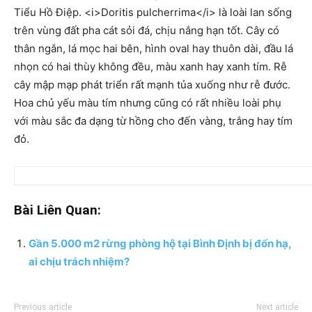
Tiểu Hồ Điệp. <i>Doritis pulcherrima</i> là loài lan sống
trên vùng đất pha cát sỏi đá, chịu nắng hạn tốt. Cây có
thân ngắn, lá mọc hai bên, hình oval hay thuôn dài, đầu lá
nhọn có hai thùy không đều, màu xanh hay xanh tím. Rễ
cây mập mạp phát triển rất mạnh tủa xuống như rễ đước.
Hoa chủ yếu màu tím nhưng cũng có rất nhiều loài phụ
với màu sắc đa dạng từ hồng cho đến vàng, trắng hay tím
đỏ.
Bài Liên Quan:
Gần 5.000 m2 rừng phòng hộ tại Bình Định bị đốn hạ,
ai chịu trách nhiệm?
Previous article
Next article