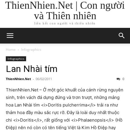
ThienNhien.Net | Con người
và Thiên nhiên
liên kết con người và thiên nhiên
Home
Infographics
Infographics
Lan Nhài tím
ThienNhien.Net
-
06/02/2011
0
ThienNhien.Net – Ở một góc khuất của cánh rừng nguyên
sinh, trên vách đá dựng đứng và trơn trượt, những mảng
hoa Lan Nhài tím <i>Doritis pulcherrima</i> trải ra như
thảm hoa đầy màu sắc rực rỡ. Đây là loài duy nhất thuộc
chi <i>Doritis</i>, rất giống với <i>Phalaenopsis</i> (Hồ
Điệp) nên nó còn có tên tiếng Việt là Kim Hồ Điệp hay