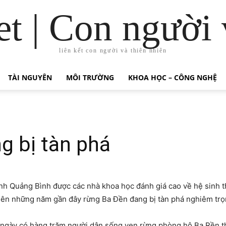
t | Con người 
liên kết con người và thiên nhiên
TÀI NGUYÊN
MÔI TRƯỜNG
KHOA HỌC – CÔNG NGHỆ
g bị tàn phá
h Quảng Bình được các nhà khoa học đánh giá cao về hệ sinh th
hiên những năm gần đây rừng Ba Đền đang bị tàn phá nghiêm trọ
 ngày có hàng trăm người dân sống ven rừng phòng hộ Ba Rền t