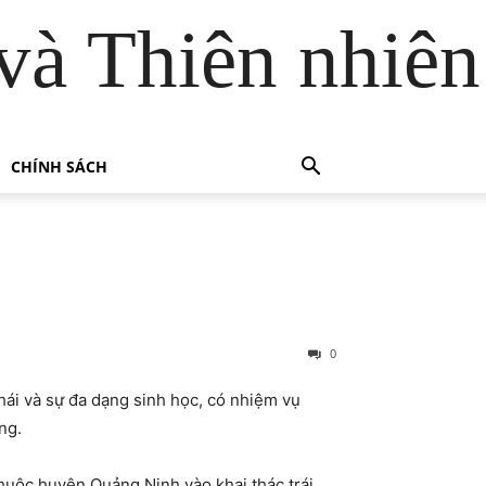
và Thiên nhiên
CHÍNH SÁCH
0
ái và sự đa dạng sinh học, có nhiệm vụ
ng.
huộc huyện Quảng Ninh vào khai thác trái