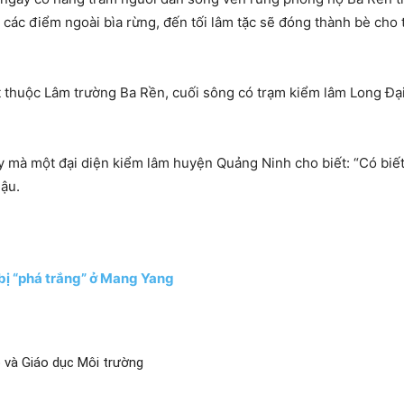
ại các điểm ngoài bìa rừng, đến tối lâm tặc sẽ đóng thành bè ch
 thuộc Lâm trường Ba Rền, cuối sông có trạm kiểm lâm Long Đạ
ậy mà một đại diện kiểm lâm huyện Quảng Ninh cho biết: “Có biế
lậu.
 bị “phá trắng” ở Mang Yang
 và Giáo dục Môi trường