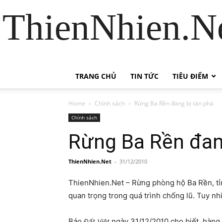
ThienNhien.Ne
TRANG CHỦ
TIN TỨC
TIÊU ĐIỂM
Home
Chính sách
Rừng Ba Rền đang bị tàn phá
Chính sách
Rừng Ba Rền đan
ThienNhien.Net
-
31/12/2010
ThienNhien.Net – Rừng phòng hộ Ba Rền, tỉn
quan trọng trong quá trình chống lũ. Tuy n
Báo
ngày 31/12/2010 cho biết, hàng
Đất Việt