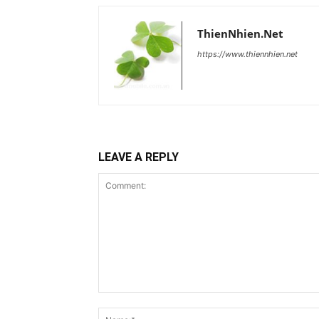
ThienNhien.Net
https://www.thiennhien.net
LEAVE A REPLY