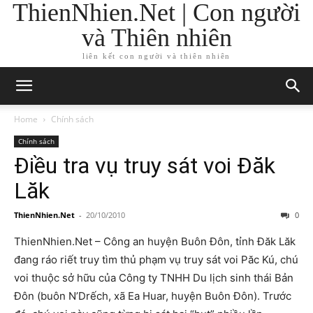
ThienNhien.Net | Con người
và Thiên nhiên
liên kết con người và thiên nhiên
Home
Chính sách
Chính sách
Điều tra vụ truy sát voi Đăk
Lăk
ThienNhien.Net
-
20/10/2010
0
ThienNhien.Net – Công an huyện Buôn Đôn, tỉnh Đăk Lăk
đang ráo riết truy tìm thủ phạm vụ truy sát voi Păc Kú, chú
voi thuộc sở hữu của Công ty TNHH Du lịch sinh thái Bản
Đôn (buôn N’Drếch, xã Ea Huar, huyện Buôn Đôn). Trước