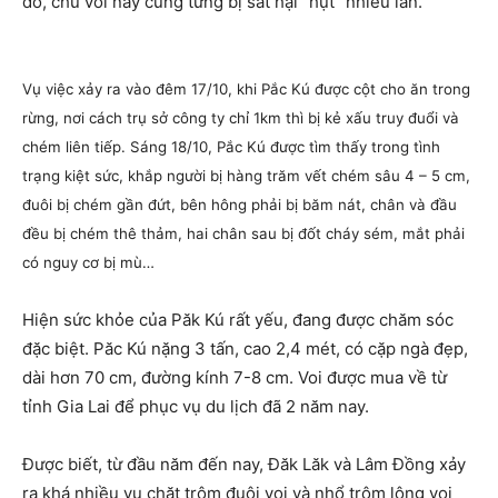
đó, chú voi này cũng từng bị sát hại “hụt” nhiều lần.
Vụ việc xảy ra vào đêm 17/10, khi Pắc Kú được cột cho ăn trong
rừng, nơi cách trụ sở công ty chỉ 1km thì bị kẻ xấu truy đuổi và
chém liên tiếp. Sáng 18/10, Pắc Kú được tìm thấy trong tình
trạng kiệt sức, khắp người bị hàng trăm vết chém sâu 4 – 5 cm,
đuôi bị chém gần đứt, bên hông phải bị băm nát, chân và đầu
đều bị chém thê thảm, hai chân sau bị đốt cháy sém, mắt phải
có nguy cơ bị mù…
Hiện sức khỏe của Păk Kú rất yếu, đang được chăm sóc
đặc biệt. Păc Kú nặng 3 tấn, cao 2,4 mét, có cặp ngà đẹp,
dài hơn 70 cm, đường kính 7-8 cm. Voi được mua về từ
tỉnh Gia Lai để phục vụ du lịch đã 2 năm nay.
Được biết, từ đầu năm đến nay, Đăk Lăk và Lâm Đồng xảy
ra khá nhiều vụ chặt trộm đuôi voi và nhổ trộm lông voi