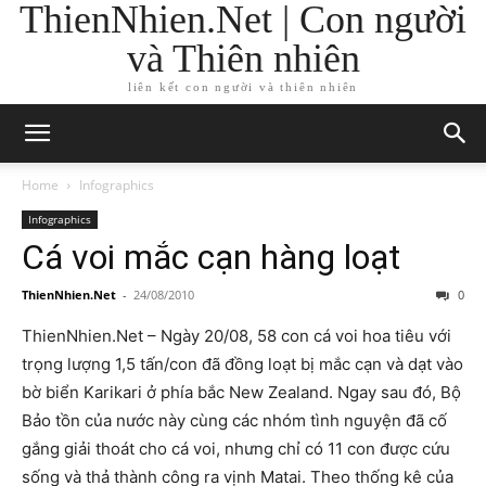
ThienNhien.Net | Con người
và Thiên nhiên
liên kết con người và thiên nhiên
Home
Infographics
Infographics
Cá voi mắc cạn hàng loạt
ThienNhien.Net
-
24/08/2010
0
ThienNhien.Net – Ngày 20/08, 58 con cá voi hoa tiêu với
trọng lượng 1,5 tấn/con đã đồng loạt bị mắc cạn và dạt vào
bờ biển Karikari ở phía bắc New Zealand. Ngay sau đó, Bộ
Bảo tồn của nước này cùng các nhóm tình nguyện đã cố
gắng giải thoát cho cá voi, nhưng chỉ có 11 con được cứu
sống và thả thành công ra vịnh Matai. Theo thống kê của