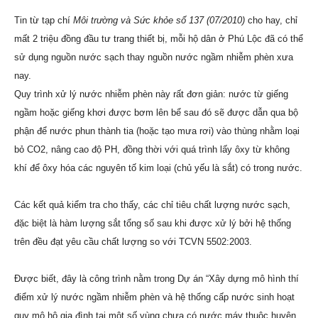
Tin từ tạp chí
Môi trường và Sức khỏe số 137 (07/2010)
cho hay, chỉ
mất 2 triệu đồng đầu tư trang thiết bị, mỗi hộ dân ở Phú Lộc đã có thể
sử dụng nguồn nước sạch thay nguồn nước ngầm nhiễm phèn xưa
nay.
Quy trình xử lý nước nhiễm phèn này rất đơn giản: nước từ giếng
ngầm hoặc giếng khơi được bơm lên bể sau đó sẽ được dẫn qua bộ
phận để nước phun thành tia (hoặc tạo mưa rơi) vào thùng nhằm loại
bỏ CO2, nâng cao độ PH, đồng thời với quá trình lấy ôxy từ không
khí để ôxy hóa các nguyên tố kim loại (chủ yếu là sắt) có trong nước.
Các kết quả kiểm tra cho thấy, các chỉ tiêu chất lượng nước sạch,
đặc biệt là hàm lượng sắt tổng số sau khi được xử lý bởi hệ thống
trên đều đạt yêu cầu chất lượng so với TCVN 5502:2003.
Được biết, đây là công trình nằm trong Dự án “Xây dựng mô hình thí
điểm xử lý nước ngầm nhiễm phèn và hệ thống cấp nước sinh hoạt
quy mô hộ gia đình tại một số vùng chưa có nước máy thuộc huyện