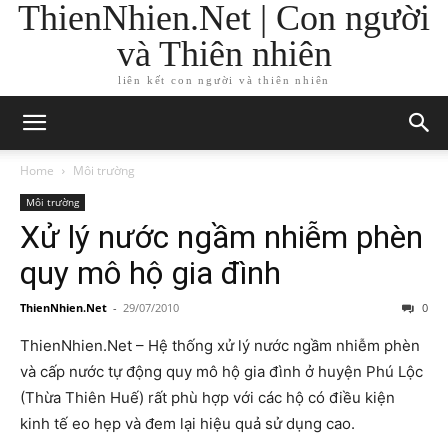
ThienNhien.Net | Con người
và Thiên nhiên
liên kết con người và thiên nhiên
Home
Môi trường
Môi trường
Xử lý nước ngầm nhiễm phèn
quy mô hộ gia đình
ThienNhien.Net
-
29/07/2010
0
ThienNhien.Net – Hệ thống xử lý nước ngầm nhiễm phèn
và cấp nước tự động quy mô hộ gia đình ở huyện Phú Lộc
(Thừa Thiên Huế) rất phù hợp với các hộ có điều kiện
kinh tế eo hẹp và đem lại hiệu quả sử dụng cao.