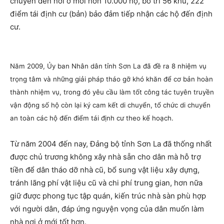
chuyển đến nơi ở mới hơn 10.000 hộ, bố trí 56 khu, 222
điểm tái định cư (bản) bảo đảm tiếp nhận các hộ đến định
cư.
Năm 2009, Ủy ban Nhân dân tỉnh Sơn La đã đề ra 8 nhiệm vụ
trọng tâm và những giải pháp tháo gỡ khó khăn để cơ bản hoàn
thành nhiệm vụ, trong đó yêu cầu làm tốt công tác tuyên truyền
vận động số hộ còn lại ký cam kết di chuyển, tổ chức di chuyển
an toàn các hộ đến điểm tái định cư theo kế hoạch.
Từ năm 2004 đến nay, Đảng bộ tỉnh Sơn La đã thống nhất
được chủ trương không xây nhà sẵn cho dân mà hỗ trợ
tiền để dân tháo dỡ nhà cũ, bổ sung vật liệu xây dựng,
tránh lãng phí vật liệu cũ và chi phí trung gian, hơn nữa
giữ được phong tục tập quán, kiến trúc nhà sàn phù hợp
với người dân, đáp ứng nguyện vọng của dân muốn làm
nhà nơi ở mới tốt hơn.