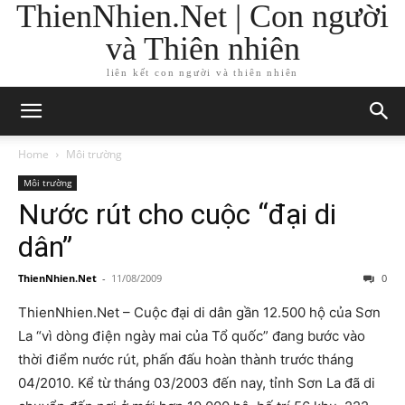
ThienNhien.Net | Con người
và Thiên nhiên
liên kết con người và thiên nhiên
Home
Môi trường
Môi trường
Nước rút cho cuộc “đại di
dân”
ThienNhien.Net
-
11/08/2009
0
ThienNhien.Net – Cuộc đại di dân gần 12.500 hộ của Sơn
La “vì dòng điện ngày mai của Tổ quốc” đang bước vào
thời điểm nước rút, phấn đấu hoàn thành trước tháng
04/2010. Kể từ tháng 03/2003 đến nay, tỉnh Sơn La đã di