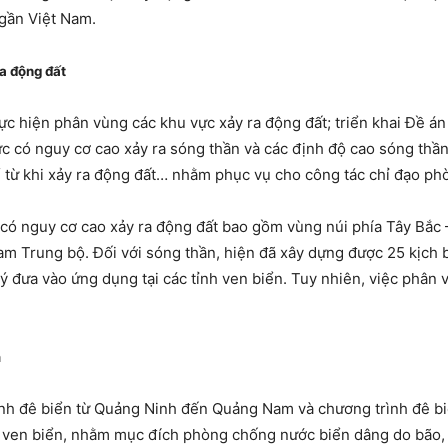
 gần Việt Nam.
a động đất
thực hiện phân vùng các khu vực xảy ra động đất; triển khai Đề á
 có nguy cơ cao xảy ra sóng thần và các định độ cao sóng thần 
 từ khi xảy ra động đất… nhằm phục vụ cho công tác chỉ đạo phò
 có nguy cơ cao xảy ra động đất bao gồm vùng núi phía Tây Bắc
m Trung bộ. Đối với sóng thần, hiện đã xây dựng được 25 kịch b
đưa vào ứng dụng tại các tỉnh ven biển. Tuy nhiên, việc phân v
m
ình đê biển từ Quảng Ninh đến Quảng Nam và chương trình đê bi
 ven biển, nhằm mục đích phòng chống nước biển dâng do bão, 