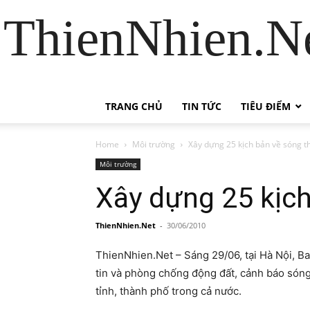
ThienNhien.Ne
TRANG CHỦ
TIN TỨC
TIÊU ĐIỂM
Home
Môi trường
Xây dựng 25 kịch bản về sóng t
Môi trường
Xây dựng 25 kịch
ThienNhien.Net
-
30/06/2010
ThienNhien.Net – Sáng 29/06, tại Hà Nội, Ba
tin và phòng chống động đất, cảnh báo sóng
tỉnh, thành phố trong cả nước.