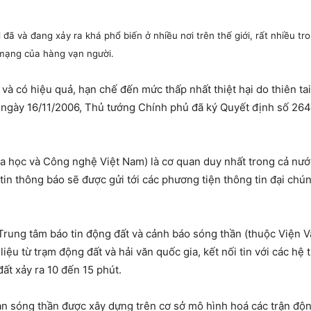
 đã và đang xảy ra khá phổ biến ở nhiều nơi trên thế giới, rất nhiều t
h mạng của hàng vạn người.
 có hiệu quả, hạn chế đến mức thấp nhất thiệt hại do thiên tai gâ
n, ngày 16/11/2006, Thủ tướng Chính phủ đã ký Quyết định số 2
oa học và Công nghệ Việt Nam) là cơ quan duy nhất trong cả nướ
tin thông báo sẽ được gửi tới các phương tiện thông tin đại chú
rung tâm báo tin động đất và cảnh báo sóng thần (thuộc Viện Vậ
ố liệu từ trạm động đất và hải văn quốc gia, kết nối tin với các h
ất xảy ra 10 đến 15 phút.
n sóng thần được xây dựng trên cơ sở mô hình hoá các trận độn