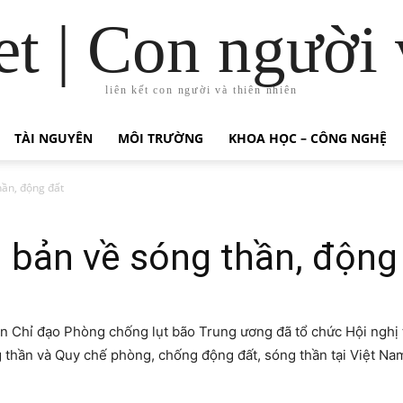
t | Con người 
liên kết con người và thiên nhiên
TÀI NGUYÊN
MÔI TRƯỜNG
KHOA HỌC – CÔNG NGHỆ
hần, động đất
 bản về sóng thần, động
n Chỉ đạo Phòng chống lụt bão Trung ương đã tổ chức Hội nghị t
 thần và Quy chế phòng, chống động đất, sóng thần tại Việt Nam