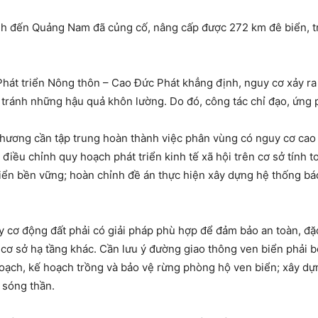
nh đến Quảng Nam đã củng cố, nâng cấp được 272 km đê biển, t
hát triển Nông thôn – Cao Đức Phát khẳng định, nguy cơ xảy ra 
 tránh những hậu quả khôn lường. Do đó, công tác chỉ đạo, ứng p
 phương cần tập trung hoàn thành việc phân vùng có nguy cơ cao
 điều chỉnh quy hoạch phát triển kinh tế xã hội trên cơ sở tính 
triển bền vững; hoàn chỉnh đề án thực hiện xây dựng hệ thống b
y cơ động đất phải có giải pháp phù hợp để đảm bảo an toàn, đặc
h cơ sở hạ tầng khác. Cần lưu ý đường giao thông ven biển phải 
 hoạch, kế hoạch trồng và bảo vệ rừng phòng hộ ven biển; xây 
 sóng thần.