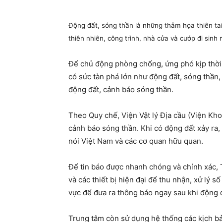
Động đất, sóng thần là những thảm họa thiên tai
thiên nhiên, công trình, nhà cửa và cướp đi sin
Để chủ động phòng chống, ứng phó kịp thời và
có sức tàn phá lớn như động đất, sóng thầ
động đất, cảnh báo sóng thần.
Theo Quy chế, Viện Vật lý Địa cầu (Viện Kh
cảnh báo sóng thần. Khi có động đất xảy ra, 
nói Việt Nam và các cơ quan hữu quan.
Để tin báo được nhanh chóng và chính xác, T
và các thiết bị hiện đại để thu nhận, xử lý s
vực để đưa ra thông báo ngay sau khi động đ
Trung tâm còn sử dụng hệ thống các kịch bả