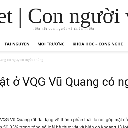
t | Con người 
liên kết con người và thiên nhiên
TÀI NGUYÊN
MÔI TRƯỜNG
KHOA HỌC – CÔNG NGHỆ
uang có nguy cơ tuyệt chủng
vật ở VQG Vũ Quang có n
VQG Vũ Quang rất đa dạng về thành phần loài, là nơi góp mặt c
m 59,03% trong tổng số loài hệ thực vật và hiện có khoảng 13 l