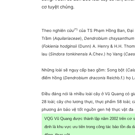
cơ tuyệt chủng.
(*)
Theo nghiên cứu
của TS Phạm Hồng Ban, Đại h
Trầm (
Aquilariaceae
),
Dendrobium chsysanthum 
(
Fokienia hodginsii
(Dunn) A. Henry & H.H. Thom
lau (
Sindora tonkinensis
A.Chev.) họ Vang (
Caes
Những loài sẽ nguy cấp bao gồm: Song bột (
Cal
điểm hồng (
Dendrobium draconis
Reichb.f.) họ L
Điều đáng nói là nhiều loài cây ở Vũ Quang có giá
28 loài; cây cho lương thực, thực phẩm 58 loài; c
phương án bảo vệ tốt nguồn gen hệ thực vật đa 
VQG Vũ Quang được thành lập năm 2002 trên cơ sở 
định là khu vực ưu tiên trong công tác bảo tồn đa 
động, thực vật.