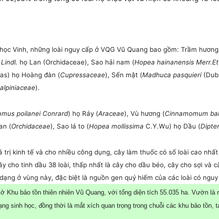
ọc Vinh, những loài nguy cấp ở VQG Vũ Quang bao gồm: Trầm hương
Lindl.
họ Lan (Orchidaceae), Sao hải nam (
Hopea hainanensis Merr.E
as) họ Hoàng đàn (
Cupressaceae
), Sến mật (
Madhuca pasquieri
(Duba
alpiniaceae
).
amus poilanei Conrard
) họ Ráy (
Araceae
), Vù hương (
Cinnamomum bal
an (
Orchidaceae
), Sao lá to (
Hopea mollissima
C.Y.Wu) họ Dầu (
Dipte
 trị kinh tế và cho nhiều công dụng, cây làm thuốc có số loài cao nhất 
ây cho tinh dầu 38 loài, thấp nhất là cây cho dầu béo, cây cho sợi và c
dạng ở vùng này, đặc biệt là nguồn gen quý hiếm của các loài có nguy
Khu bảo tồn thiên nhiên Vũ Quang, với tổng diện tích 55.035 ha. Vườn là m
dạng sinh học, đồng thời là mắt xích quan trọng trong chuỗi các khu bảo tồn,