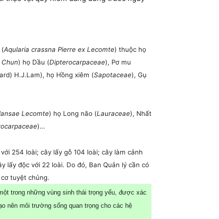
 (
Aqularia crassna
Pierre
ex Lecomte
) thuộc họ
t Chun
) họ Dầu (
Dipterocarpaceae
), Pơ mu
rd) H.J.Lam), họ Hồng xiêm (
Sapotaceae
), Gụ
ansae Lecomte
) họ Long não (
Lauraceae
), Nhất
rocarpaceae
)…
với 254 loài; cây lấy gỗ 104 loài; cây làm cảnh
ây lấy độc với 22 loài. Do đó, Ban Quản lý cần có
 cơ tuyệt chủng.
ột trong những vùng sinh thái trọng yếu, được xác
 tạo nên môi trường sống quan trọng cho các hệ