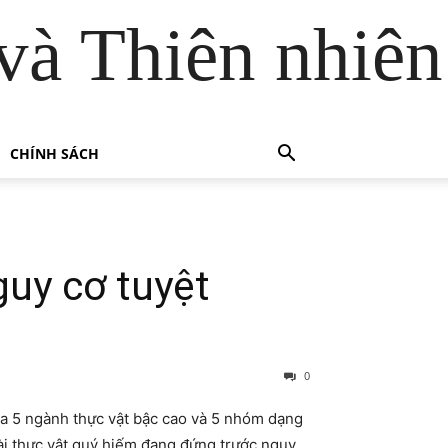
và Thiên nhiên
CHÍNH SÁCH
guy cơ tuyệt
0
ủa 5 ngành thực vật bậc cao và 5 nhóm dạng
oài thực vật quý hiếm đang đứng trước nguy