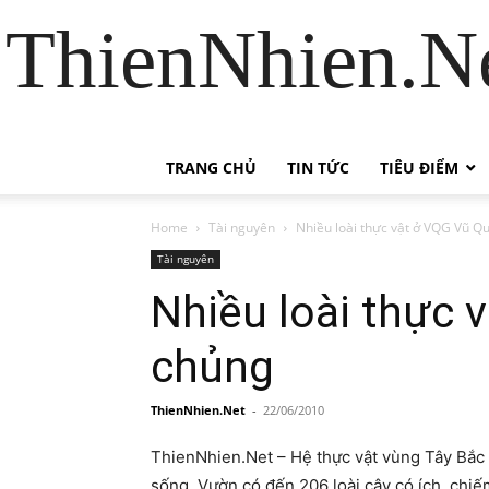
ThienNhien.Ne
TRANG CHỦ
TIN TỨC
TIÊU ĐIỂM
Home
Tài nguyên
Nhiều loài thực vật ở VQG Vũ Q
Tài nguyên
Nhiều loài thực 
chủng
ThienNhien.Net
-
22/06/2010
ThienNhien.Net – Hệ thực vật vùng Tây Bắc 
sống. Vườn có đến 206 loài cây có ích, chiế