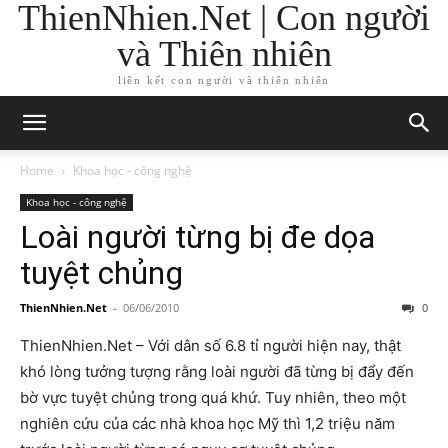
ThienNhien.Net | Con người
và Thiên nhiên
liên kết con người và thiên nhiên
Home
Khoa học - công nghệ
Khoa học - công nghệ
Loài người từng bị đe dọa
tuyệt chủng
ThienNhien.Net
-
06/06/2010
0
ThienNhien.Net – Với dân số 6.8 tỉ người hiện nay, thật
khó lòng tưởng tượng rằng loài người đã từng bị đẩy đến
bờ vực tuyệt chủng trong quá khứ. Tuy nhiên, theo một
nghiên cứu của các nhà khoa học Mỹ thì 1,2 triệu năm