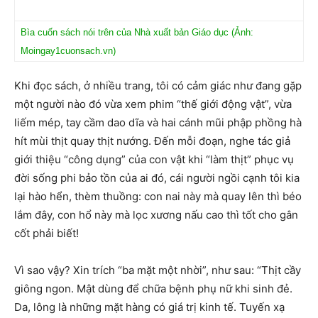
Bìa cuốn sách nói trên của Nhà xuất bản Giáo dục (Ảnh:
Moingay1cuonsach.vn)
Khi đọc sách, ở nhiều trang, tôi có cảm giác như đang gặp
một người nào đó vừa xem phim “thế giới động vật”, vừa
liếm mép, tay cầm dao dĩa và hai cánh mũi phập phồng hà
hít mùi thịt quay thịt nướng. Đến mỗi đoạn, nghe tác giả
giới thiệu “công dụng” của con vật khi “làm thịt” phục vụ
đời sống phi bảo tồn của ai đó, cái người ngồi cạnh tôi kia
lại hào hển, thèm thuồng: con nai này mà quay lên thì béo
lắm đây, con hổ này mà lọc xương nấu cao thì tốt cho gân
cốt phải biết!
Vì sao vậy? Xin trích “ba mặt một nhời”, như sau: “Thịt cầy
giông ngon. Mật dùng để chữa bệnh phụ nữ khi sinh đẻ.
Da, lông là những mặt hàng có giá trị kinh tế. Tuyến xạ