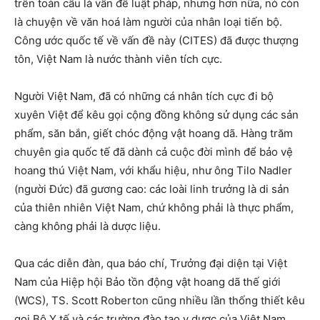
trên toàn cầu là vấn đề luật pháp, nhưng hơn nữa, nó còn
là chuyện về văn hoá làm người của nhân loại tiến bộ.
Công ước quốc tế về vấn đề này (CITES) đã được thượng
tôn, Việt Nam là nước thành viên tích cực.
Người Việt Nam, đã có những cá nhân tích cực đi bộ
xuyên Việt để kêu gọi cộng đồng không sử dụng các sản
phẩm, săn bắn, giết chóc động vật hoang dã. Hàng trăm
chuyên gia quốc tế đã dành cả cuộc đời mình để bảo vệ
hoang thú Việt Nam, với khẩu hiệu, như ông Tilo Nadler
(người Đức) đã gương cao: các loài linh trưởng là di sản
của thiên nhiên Việt Nam, chứ không phải là thực phẩm,
càng không phải là dược liệu.
Qua các diễn đàn, qua báo chí, Trưởng đại diện tại Việt
Nam của Hiệp hội Bảo tồn động vật hoang dã thế giới
(WCS), TS. Scott Roberton cũng nhiều lần thống thiết kêu
gọi Bộ Y tế và các trường đào tạo y dược của Việt Nam