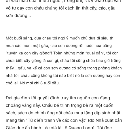
đi vào máu của nhiều người, trong khi, NXB Giáo dục vẫn
vô tư dạy con cháu chúng tôi cách ăn thịt cầy, cáo, gấu,
sơn dương…
Một buổi sáng, đứa cháu tôi ngỏ ý muốn chú đưa đi siêu thị
mua các món: mật gấu, cao sơn dương rồi nước hoa bằng
“tuyến xạ con cầy giông”! Toàn những món “quái đản”, tôi còn
chưa biết cầy giông là con gì, cháu tôi cũng chửa bao giờ trông
thấy… gấu, và kể cả con sơn dương có sống trong phòng khách
nhà tôi, cháu cũng không tài nào biết nó là sơn dương hay con
chó lai. Nó mới chỉ 8 tuổi đầu.
Đại gia đình tôi quyết định truy tìm nguồn cơn đáng…
choáng váng này. Cháu bé trịnh trọng bê ra một cuốn
sách, sách do chính ông nội cháu mua tặng dịp sinh nhật,
mang tên “Từ điển tranh về các con vật” (do Nhà xuất bản
Giáo dục ấn hành, tác giả là Lê Quang Long). Tôi đọc,