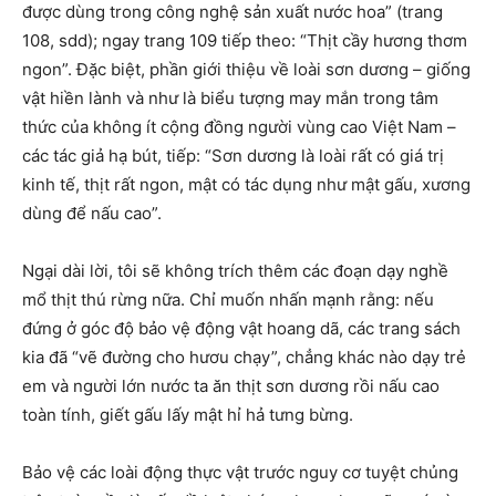
được dùng trong công nghệ sản xuất nước hoa” (trang
108, sdd); ngay trang 109 tiếp theo: “Thịt cầy hương thơm
ngon”. Đặc biệt, phần giới thiệu về loài sơn dương – giống
vật hiền lành và như là biểu tượng may mắn trong tâm
thức của không ít cộng đồng người vùng cao Việt Nam –
các tác giả hạ bút, tiếp: “Sơn dương là loài rất có giá trị
kinh tế, thịt rất ngon, mật có tác dụng như mật gấu, xương
dùng để nấu cao”.
Ngại dài lời, tôi sẽ không trích thêm các đoạn dạy nghề
mổ thịt thú rừng nữa. Chỉ muốn nhấn mạnh rằng: nếu
đứng ở góc độ bảo vệ động vật hoang dã, các trang sách
kia đã “vẽ đường cho hươu chạy”, chẳng khác nào dạy trẻ
em và người lớn nước ta ăn thịt sơn dương rồi nấu cao
toàn tính, giết gấu lấy mật hỉ hả tưng bừng.
Bảo vệ các loài động thực vật trước nguy cơ tuyệt chủng