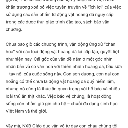
khẩn trương xoá bỏ việc tuyên truyền về “ích lợi” của việc
sử dụng các sản phẩm từ động vật hoang dã nguy cấp
trong các dược thư, giáo trình đào tạo, sách báo văn
chương.
Chưa bao giờ các chương trình, vận động ứng xử “chan
hoà” với các loài động vật hoang dã lại cấp tập, quyết liệt
như hiện nay. Cái gốc của vấn đề nằm ở một góc nhìn
nhân bản và có văn hoá với thiên nhiên hoang dã, bầu sữa
– tay nôi của cuộc sống này. Con sơn dương, con nai con
hoẵng có thể chưa là động vật hoang dã quý hiếm lắm,
nhưng nó cũng là thức ăn quan trọng với hổ báo và nhiều
loài thú ăn thịt khác. Việc bảo vệ chúng, là hoạt động
sống còn nhằm giữ gìn cho hệ – chuỗi đa dạng sinh học
Việt Nam và thế giới.
Vậy mà, NXB Giáo dục vẫn vô tư dạy con cháu chúng tôi