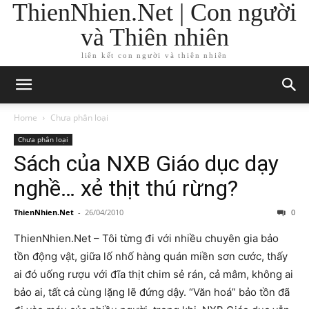
ThienNhien.Net | Con người
và Thiên nhiên
liên kết con người và thiên nhiên
Home
Chưa phân loại
Chưa phân loại
Sách của NXB Giáo dục dạy
nghề… xẻ thịt thú rừng?
ThienNhien.Net
-
26/04/2010
0
ThienNhien.Net – Tôi từng đi với nhiều chuyên gia bảo
tồn động vật, giữa lố nhố hàng quán miền sơn cước, thấy
ai đó uống rượu với đĩa thịt chim sẻ rán, cả mâm, không ai
bảo ai, tất cả cùng lặng lẽ đứng dậy. “Văn hoá” bảo tồn đã