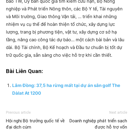
bão TW, Ủy ban quốc gia tìm kiếm cứu nạn, Bộ Nông
nghiệp và Phát triển Nông thôn, các Bộ Y tế, Tài nguyên
và Môi trường, Giao thông Vận tải, … triển khai những
nhiệm vụ cụ thể để hoàn thiện tổ chức, xây dựng lực
lượng, trang bị phương tiện, vật tư, xây dựng cơ sở hạ
tầng, nâng cao công tác dự báo… một cách bài bản và lâu
dài. Bộ Tài chính, Bộ Kế hoạch và Đầu tư chuẩn bị tốt dự
trữ quốc gia, sẵn sàng cho việc hỗ trợ khi cần thiết.
Bài Liên Quan:
Lâm Đồng: 37,5 ha rừng mất tại dự án sân golf The
Dàlat At 1200
Previous article
Next article
Hội nghị Bộ trưởng quốc tế về
Doanh nghiệp phát triển sạch
đại dịch cúm
được hỗ trợ vốn