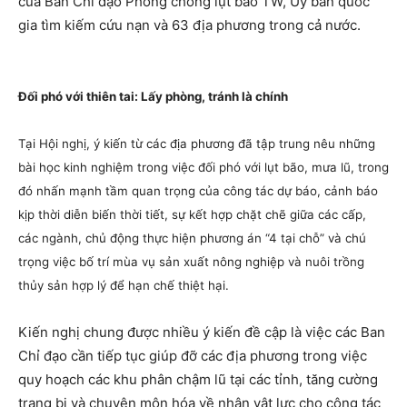
của Ban Chỉ đạo Phòng chống lụt bão TW, Ủy ban quốc
gia tìm kiếm cứu nạn và 63 địa phương trong cả nước.
Đối phó với thiên tai: Lấy phòng, tránh là chính
Tại Hội nghị, ý kiến từ các địa phương đã tập trung nêu những
bài học kinh nghiệm trong việc đối phó với lụt bão, mưa lũ, trong
đó nhấn mạnh tầm quan trọng của công tác dự báo, cảnh báo
kịp thời diễn biến thời tiết, sự kết hợp chặt chẽ giữa các cấp,
các ngành, chủ động thực hiện phương án “4 tại chỗ” và chú
trọng việc bố trí mùa vụ sản xuất nông nghiệp và nuôi trồng
thủy sản hợp lý để hạn chế thiệt hại.
Kiến nghị chung được nhiều ý kiến đề cập là việc các Ban
Chỉ đạo cần tiếp tục giúp đỡ các địa phương trong việc
quy hoạch các khu phân chậm lũ tại các tỉnh, tăng cường
trang bị và chuyên môn hóa về nhân vật lực cho công tác